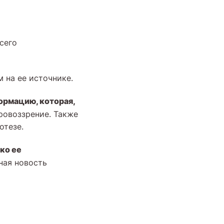
сего
ем на ее источнике.
ормацию, которая,
ровоззрение. Также
отезе.
ко ее
нная новость