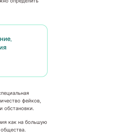
ожно определить
ние,
ния
специальная
личество фейков,
и обстановки.
ния как на большую
 общества.