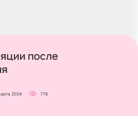
ляции после
ия
марта 2024
776