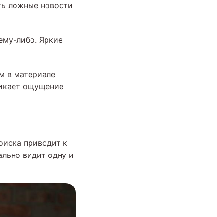
ть ложные новости
ему-либо. Яркие
ом в материале
никает ощущение
поиска приводит к
ально видит одну и