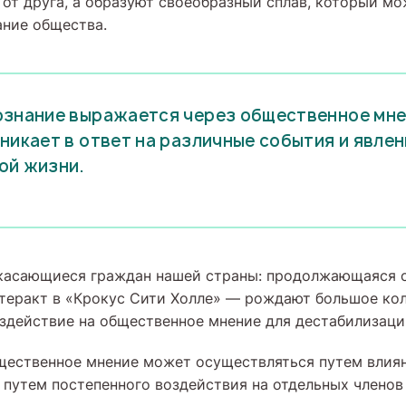
 от друга, а образуют своеобразный сплав, который м
ание общества.
знание выражается через общественное мне
никает в ответ на различные события и явле
ой жизни.
 касающиеся граждан нашей страны: продолжающаяся 
 теракт в «Крокус Сити Холле» — рождают большое ко
здействие на общественное мнение для дестабилизаци
щественное мнение может осуществляться путем влия
и путем постепенного воздействия на отдельных членов