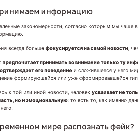
принимаем информацию
ленные закономерности, согласно которым мы чаще в
ормацию.
фокусируется на самой новости
рия всегда больше
, ч
предпочитает принимать во внимание только ту инф
к
подтверждает его поведение
и сложившееся у него ми
дение формирующейся или уже сформировавшейся гип
усваивает не толь
ясь к той или иной новости, человек
асть, но и эмоциональную
: то есть то, как именно да
него.
временном мире распознать фейк?