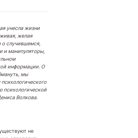
ая унесла жизни
еживая, желая
 о случившемся,
и и манипуляторы,
ильном
кой информации. О
бмануть, мы
 психологического
ю психологической
ениса Волкова.
существуют не