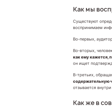
Как мы вос
Существуют опреде
воспринимаем инф
Во-первых, аудито
Во-вторых, челове
как ему кажется, 
он ищет подтверж
В-третьих, обраща
содержательную ч
отзывается внутри 
Как же в со