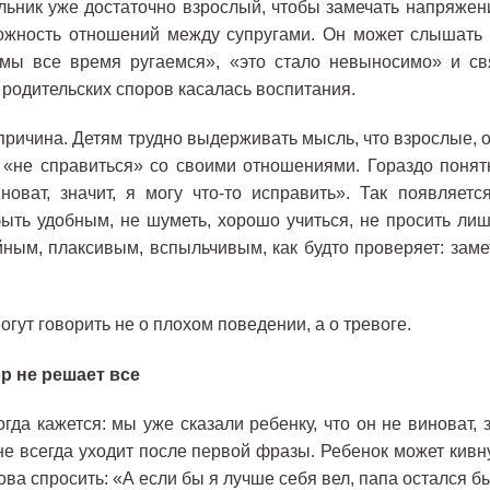
ьник уже достаточно взрослый, чтобы замечать напряжени
ожность отношений между супругами. Он может слышать
мы все время ругаемся», «это стало невыносимо» и св
 родительских споров касалась воспитания.
 причина. Детям трудно выдерживать мысль, что взрослые, о
т «не справиться» со своими отношениями. Гораздо понятн
новат, значит, я могу что-то исправить». Так появляетс
ыть удобным, не шуметь, хорошо учиться, не просить лиш
ным, плаксивым, вспыльчивым, как будто проверяет: заме
огут говорить не о плохом поведении, а о тревоге.
р не решает все
гда кажется: мы уже сказали ребенку, что он не виноват, з
не всегда уходит после первой фразы. Ребенок может кивну
нова спросить: «А если бы я лучше себя вел, папа остался б