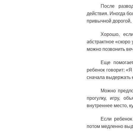
После разво
действия. Иногда б
привычной дорогой, 
Хорошо, есл
абстрактное «скоро 
можно позвонить ве
Еще помогает
ребенок говорит: «Я
сначала выдержать е
Можно предло
прогулку, игру, о
внутреннее место, к
Если ребенок
потом медленно выдох