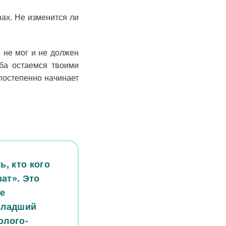
рах. Не изменится ли
ы не мог и не должен
ба остаемся твоими
 постепенно начинает
, кто кого
ват». Это
е
младший
олого-