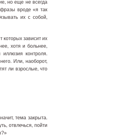
е, но еще не всегда
 фразы вроде «я так
язывать их с собой,
т которых зависит их
ее, хотя и больнее,
я иллюзия контроля.
него. Или, наоборот,
тят ли взрослые, что
начит, тема закрыта.
ть, отвлечься, пойти
ы?»