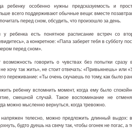
да ребенку особенно нужны предсказуемость и прос
ольше всего поддерживают обычные вещи: вместе позавтрак
почитать перед сном, обсудить, что произошло за день.
и у ребенка есть понятное расписание встреч со вт
увидитесь», а конкретное: «Папа заберет тебя в субботу по
чером перед сном».
 возможность говорить о чувствах без попытки сразу в
 не хочу так жить», не стоит отвечать: «Привыкнешь» или «
го переживание: «Ты очень скучаешь по тому, как было ра
жить ребенку вспомнить момент, когда ему было спокойно
бъятие, смешной случай. Такое воспоминание не отменя
уда можно мысленно вернуться, когда тревожно.
 напряжен телесно, можно предложить длинный выдох: в
нуть, будто дуешь на свечу так, чтобы огонек не погас, а 