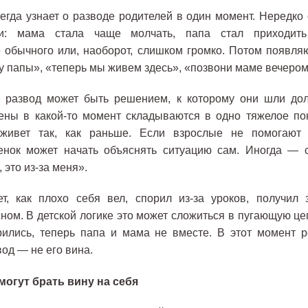
егда узнает о разводе родителей в один момент. Нередко
ки: мама стала чаще молчать, папа стал приходить
 обычного или, наоборот, слишком громко. Потом появля
у папы», «теперь мы живем здесь», «позвони маме вечером
 развод может быть решением, к которому они шли дол
ены в какой-то момент складываются в одно тяжелое по
живет так, как раньше. Если взрослые не помогают 
енок может начать объяснять ситуацию сам. Иногда
—
с
 это из-за меня».
т, как плохо себя вел, спорил из-за уроков, получил 
ном. В детской логике это может сложиться в пугающую це
рились, теперь папа и мама не вместе. В этот момент 
вод
—
не его вина.
могут брать вину на себя