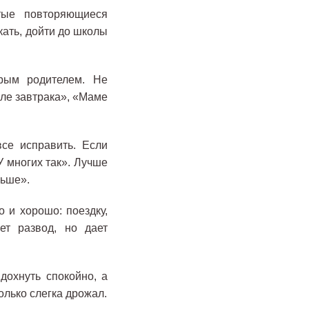
тые повторяющиеся
ать, дойти до школы
орым родителем. Не
сле завтрака», «Маме
се исправить. Если
У многих так». Лучше
ньше».
 и хорошо: поездку,
ет развод, но дает
дохнуть спокойно, а
только слегка дрожал.