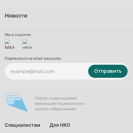
Школьное образование
Среднее профессиональное образование
Новости
Профессиональное обучение
Дополнительное образование
Мы в соцсетях
Подписаться на email-рассылку
Отправить
Портал создан в рамках
реализации Национального
проекта «Образование»
Специалистам
Для НКО