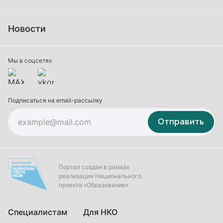
Школьное образование
Среднее профессиональное образование
Новости
Профессиональное обучение
Дополнительное образование
Мы в соцсетях
Подписаться на email-рассылку
Отправить
Портал создан в рамках
реализации Национального
проекта «Образование»
Специалистам
Для НКО