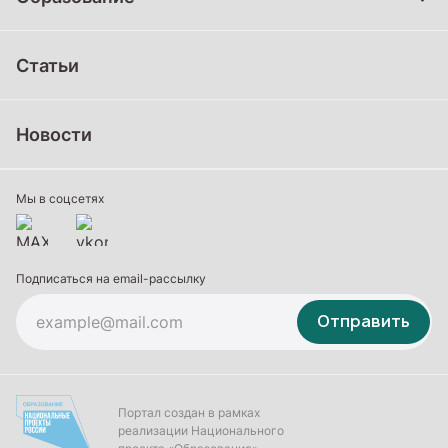
Дошкольное образование
Статьи
Школьное образование
Среднее профессиональное образование
Новости
Профессиональное обучение
Дополнительное образование
Мы в соцсетях
Подписаться на email-рассылку
Отправить
Портал создан в рамках
реализации Национального