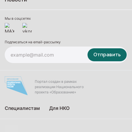
Профессиональное обучение
Дополнительное образование
Мы в соцсетях
Подписаться на email-рассылку
Отправить
Портал создан в рамках
реализации Национального
проекта «Образование»
Специалистам
Для НКО