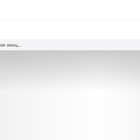
12 подсказок для развития эмоционального интеллекта детей
вание
ние
альное образование
обучение
азование