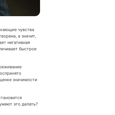
икающие чувства
ворена, а значит,
ает негативная
печивает быстрое
ереживание
воспринято
оценке значимости
становится
умеют это делать?