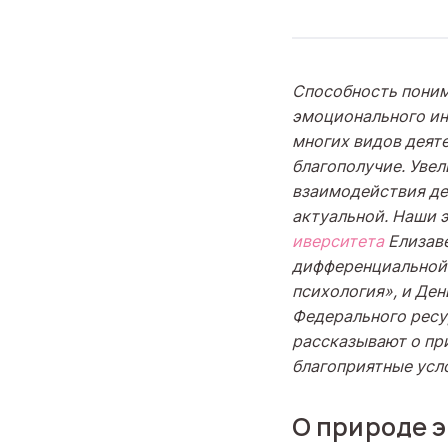
Способность поним
эмоционального ин
многих видов деяте
благополучие. Уве
взаимодействия де
актуальной. Наши 
иверситета
Елизаве
дифференциальной 
психология», и Ден
Федерального ресу
рассказывают о пр
благоприятные усл
О природе 