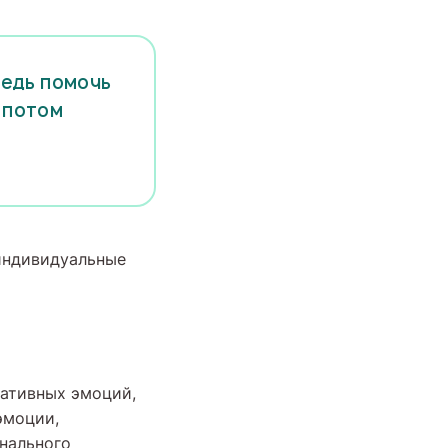
редь помочь
е потом
индивидуальные
гативных эмоций,
эмоции,
онального