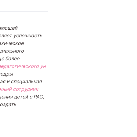
вляющей
еляет успешность
ихическое
циального
ще более
едагогического ун
едры
ая и специальная
чный сотрудник
ения детей с РАС,
оздать