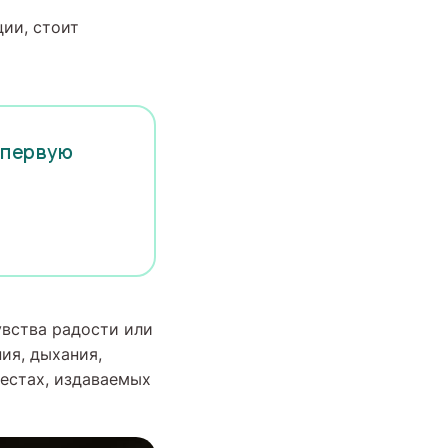
ции, стоит
 первую
увства радости или
ия, дыхания,
естах, издаваемых