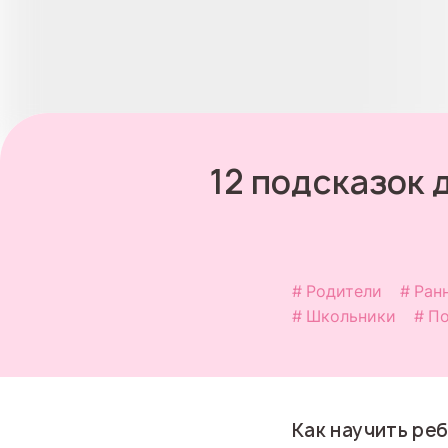
12 подсказок 
Родители
Ран
Школьники
По
Как научить ре