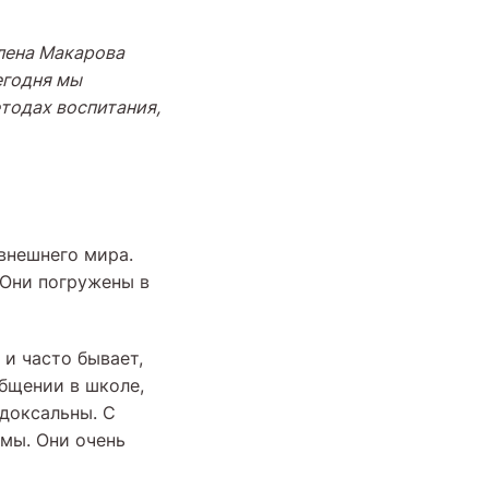
ена Макарова
егодня мы
тодах воспитания,
внешнего мира.
 Они погружены в
и часто бывает,
общении в школе,
адоксальны. С
имы. Они очень