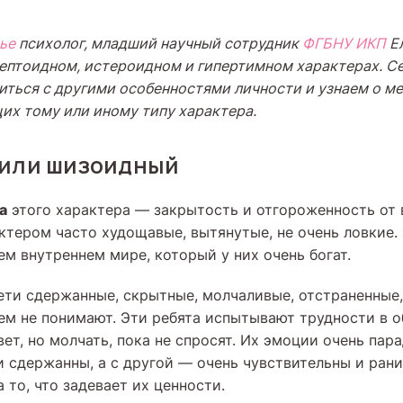
ье
психолог, младший научный сотрудник
ФГБНУ ИКП
Ел
лептоидном, истероидном и гипертимном характерах. С
ться с другими особенностями личности и узнаем о ме
их тому или иному типу характера.
 или шизоидный
а
этого характера — закрытость и отгороженность от 
актером часто худощавые, вытянутые, не очень ловкие.
ем внутреннем мире, который у них очень богат.
ети сдержанные, скрытные, молчаливые, отстраненные, 
сем не понимают. Эти ребята испытывают трудности в 
вет, но молчать, пока не спросят. Их эмоции очень пар
и сдержанны, а с другой — очень чувствительны и ран
 то, что задевает их ценности.