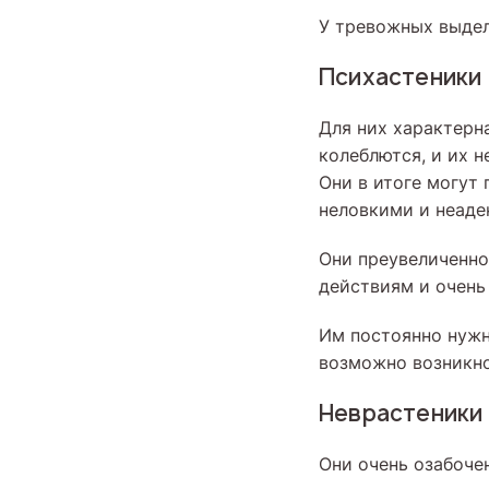
У тревожных выдел
Психастеники
Для них характерна
колеблются, и их 
Они в итоге могут 
неловкими и неаде
Они преувеличенно
действиям и очень
Им постоянно нужн
возможно возникно
Неврастеники
Они очень озабоче