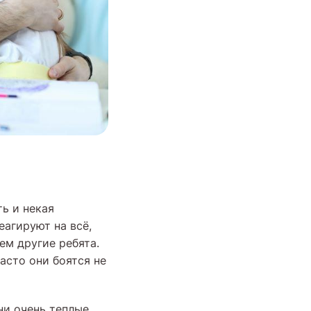
ь и некая
еагируют на всё,
ем другие ребята.
асто они боятся не
ни очень теплые,