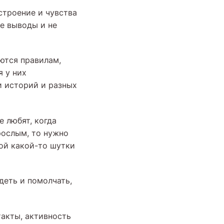
строение и чувства
ые выводы и не
ются правилам,
 у них
и историй и разных
 любят, когда
рослым, то нужно
ной какой-то шутки
деть и помолчать,
акты, активность