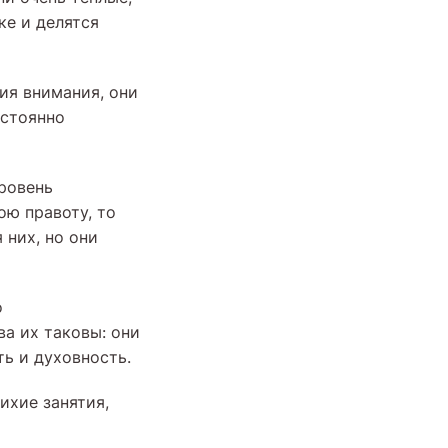
ке и делятся
ия внимания, они
остоянно
уровень
ою правоту, то
 них, но они
о
а их таковы: они
ть и духовность.
ихие занятия,