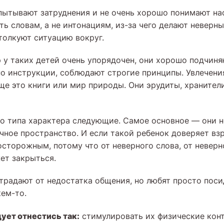
пытывают затруднения и не очень хорошо понимают на
ть словам, а не интонациям, из-за чего делают неверн
толкуют ситуацию вокруг.
 у таких детей очень упорядочен, они хорошо подчиня
о инструкции, соблюдают строгие принципы. Увлечения
ще это книги или мир природы. Они эрудиты, хранител
о типа характера следующие. Самое основное — они не
ичное пространство. И если такой ребенок доверяет вз
осторожным, потому что от неверного слова, от невер
ет закрыться.
страдают от недостатка общения, но любят просто поси
кем-то.
ует отнестись так:
стимулировать их физические конт