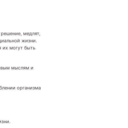
 решение, медлят,
циальной жизни.
я их могут быть
чивым мыслям и
аблении организма
изни.