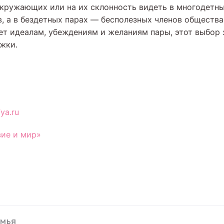
окружающих или на их склонность видеть в многодетн
в, а в бездетных парах — бесполезных членов общества
ет идеалам, убеждениям и желаниям пары, этот выбор
жки.
ya.ru
ие и мир»
емья