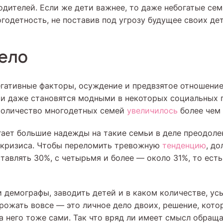
одителей. Если же дети важнее, то даже небогатые сем
годетность, не поставив под угрозу будущее своих дет
ело
егативные факторы, осуждение и предвзятое отношени
и даже становятся модными в некоторых социальных г
 количество многодетных семей
увеличилось
более чем 
гает большие надежды на такие семьи в деле преодоле
 кризиса. Чтобы переломить тревожную
тенденцию
, до
тавлять 30%, с четырьмя и более — около 31%, то есть
и демографы, заводить детей и в каком количестве, ус
 рожать вовсе — это личное дело двоих, решение, кот
за него тоже сами. Так что вряд ли имеет смысл обращ