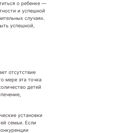
отиться о ребенке —
етности и успешной
ительных случаях.
быть успешной,
ает отсутствие
о мере эта точка
 количество детей
печение,
ические установки
ей семьи. Если
конкуренции