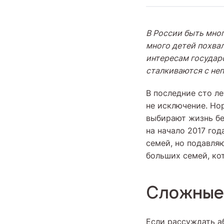
В России быть мно
много детей похвал
интересам государс
сталкиваются с не
В последние сто л
не исключение. Но
выбирают жизнь бе
на начало 2017 го
семей, но подавля
больших семей, ко
Сложные
Если рассуждать а