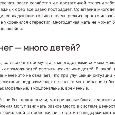
спевать вести хозяйство и в достаточной степени заб
 важных сфер все равно пострадает. Сочетание многод
и, совпадающие только в очень редких, просто исключ
е укоренился стереотип: многодетная мать не может 
овавшейся.
нег — много детей?
, согласно которому стать многодетными семьям меш
ных возможностей растить нескольких детей. В какой-т
не менее это не означает, что при улучшении ситуации
воспитание подразумевает не только материальное обес
сы: моральные, эмоциональные, временные.
 бы ни был доход семьи, материальные блага, гедонист
бления могут занимать разное место в системе ценност
атериальной стороне жизни, то дети не выдерживают 