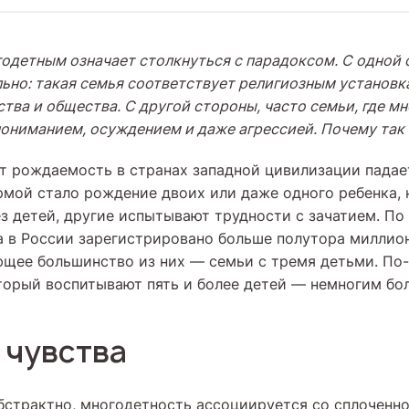
годетным означает столкнуться с парадоксом. С одной 
ьно: такая семья соответствует религиозным установк
тва и общества. С другой стороны, часто семьи, где мн
пониманием, осуждением и даже агрессией. Почему так
ет рождаемость в странах западной цивилизации падает
рмой стало рождение двоих или даже одного ребенка,
з детей, другие испытывают трудности с зачатием. По
да в России зарегистрировано больше полутора милли
ющее большинство из них — семьи с тремя детьми. По
торый воспитывают пять и более детей — немногим бол
 чувства
бстрактно, многодетность ассоциируется со сплоченн