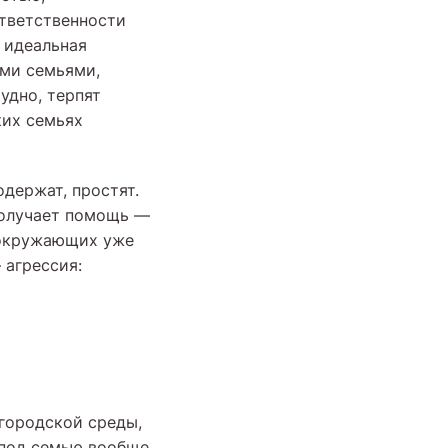
тветственности
 идеальная
ыми семьями,
удно, терпят
ких семьях
одержат, простят.
 получает помощь —
х окружающих уже
 агрессия:
городской среды,
 под семью вообще,