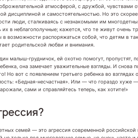
брожелательной атмосферой, с дружбой, чувствами о
вой дисциплиной и самостоятельностью. Но это скорее
ности люди, сталкиваясь с незнакомыми им многодетн
 их в неблагополучные; кажется, что те живут очень тр
 в возможности распоряжаться собой, что детям в та
атает родительской любви и внимания.
ин малыш-грудничок, ей охотно помогут, пропустят, п
ребенка, она замечает уважительные взгляды. И снова
то! Но вот с появлением третьего ребенка во взгляда
лость: «Бедная-несчастная». Или — что гораздо хуже —
рожали, сами и справляйтесь теперь, как хотите!»
грессия?
тных семей — это агрессия современной российской 
й не только под многодетную семью, но очень часто и