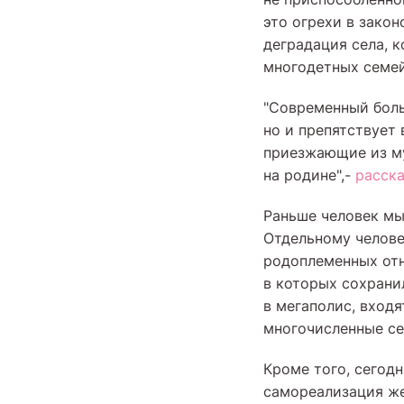
это огрехи в зако
деградация села, 
многодетных семей
"Современный боль
но и препятствует 
приезжающие из му
на родине",-
расск
Раньше человек мы
Отдельному челове
родоплеменных отн
в которых сохрани
в мегаполис, вход
многочисленные се
Кроме того, сегод
самореализация же