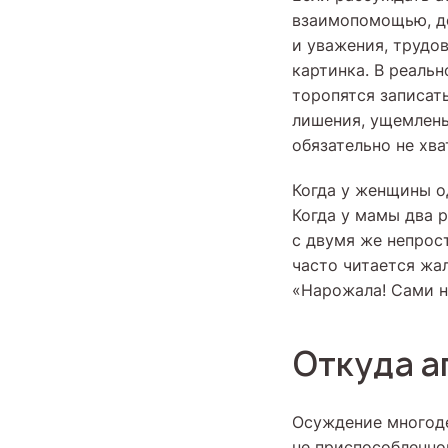
взаимопомощью, до
и уважения, трудо
картинка. В реаль
торопятся записать
лишения, ущемлены
обязательно не хв
Когда у женщины од
Когда у мамы два 
с двумя же непрос
часто читается жа
«Нарожала! Сами на
Откуда а
Осуждение многоде
не приспособленно