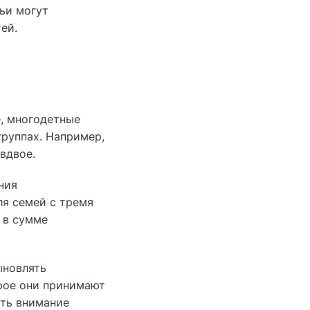
ьи могут
ей.
е, многодетные
руппах. Например,
вдвое.
ния
ля семей с тремя
 в сумме
ыновлять
орое они принимают
ать внимание