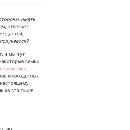
стороны, иметь
ам, отвечает
ого детей,
 получается?
, и мы тут
 некоторые семьи
статистике
,
онов многодетных
-настоящему
ьше ста тысяч.
остью,