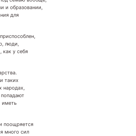
и и образовании,
ния для
 приспособлен,
р, люди,
 как у себя
арства.
и таких
х народах,
и попадают
я иметь
ки поощряется
я много сил