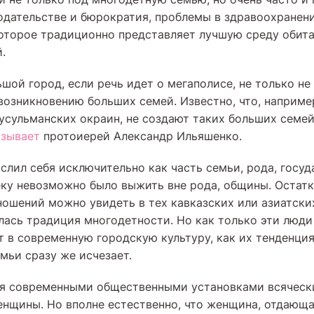
нодательстве и бюрократия, проблемы в здравоохранени
которое традиционно представляет лучшую среду обита
.
шой город, если речь идет о мегаполисе, не только не
возникновению больших семей. Известно, что, наприме
сульманских окраин, не создают таких больших семей,
азывает
протоиерей Александр Ильяшенко.
слил себя исключительно как часть семьи, рода, госуд
ку невозможно было выжить вне рода, общины. Остатк
ошений можно увидеть в тех кавказских или азиатски
лась традиция многодетности. Но как только эти люд
ят в современную городскую культуру, как их тенденци
мьи сразу же исчезает.
ня современными общественными установками всячес
нщины. Но вполне естественно, что женщина, отдающа