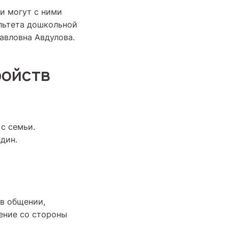
и могут с ними
льтета дошкольной
авловна Авдулова.
ройств
с семьи.
дин.
в общении,
ение со стороны