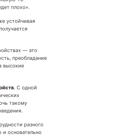
удет плохо».
же устойчивая
 получается
ройствах — это
ость, преобладание
а высокие
ойств
. С одной
гических
очь такому
оведения.
рудности разного
о и основательно