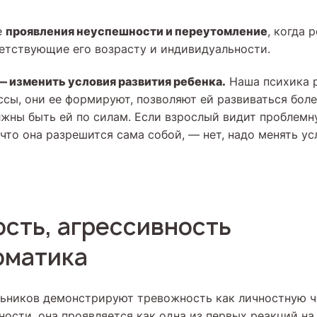
проявления неуспешности и переутомление
е
, когда 
тветствующие его возрасту и индивидуальности.
— изменить условия развития ребенка.
Наша психика 
ссы, они ее формируют, позволяют ей развиваться боле
лжны быть ей по силам. Если взрослый видит проблемн
 что она разрешится сама собой, — нет, надо менять ус
сть, агрессивность
оматика
ьников демонстрируют тревожность как личностную ч
ности, она проявляется как одна из первых реакций на