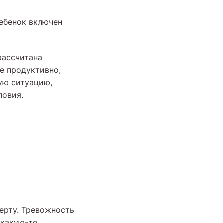
ребенок включен
рассчитана
е продуктивно,
ую ситуацию,
ловия.
ерту. Тревожность
 какую-то