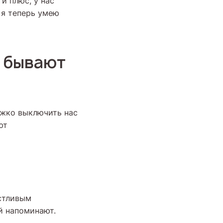
и плюс, у нас
 я теперь умею
и бывают
ожко выключить нас
ют
астливым
й напоминают.