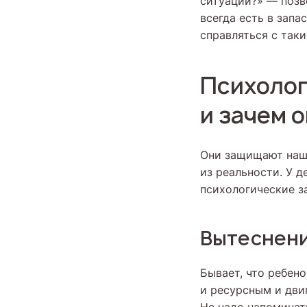
ситуации?» — позв
всегда есть в запа
справляться с так
Психолог
и зачем 
Они защищают нашу
из реальности. У д
психологические з
Вытеснен
Бывает, что ребено
и ресурсным и дви