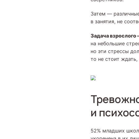
Затем — различны
в занятия, не соо
Задача взрослого 
на небольшие стре
но эти стрессы до
то не стоит ждать,
Тревожно
и психос
52% младших школ
укоренена в их лич