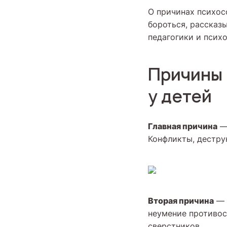
О причинах психос
бороться, рассказ
педагогики и псих
Причины 
у детей
Главная причина
— 
Конфликты, дестру
Вторая причина
— 
неумение противос
сверстников.