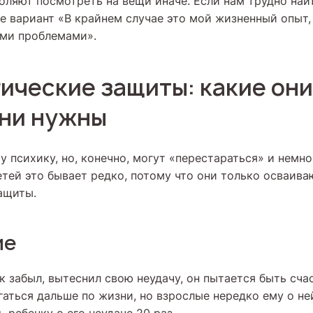
оляют посмотреть на вещи иначе. Если нам трудно найт
се вариант «В крайнем случае это мой жизненный опыт,
ими проблемами».
ические защиты: какие он
они нужны
 психику, но, конечно, могут «перестараться» и немн
етей это бывает редко, потому что они только осваива
ащиты.
ие
к забыл, вытеснил свою неудачу, он пытается быть сч
гаться дальше по жизни, но взрослые нередко ему о не