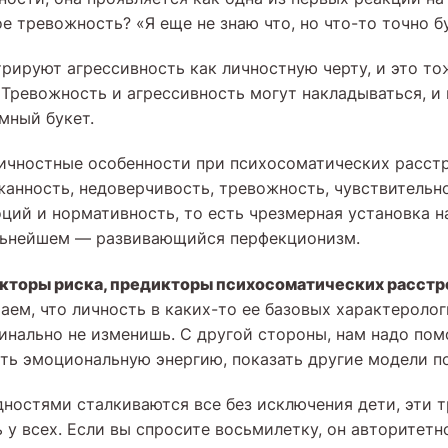
е тревожность? «Я еще не знаю что, но что-то точно б
рируют агрессивность как личностную черту, и это то
 Тревожность и агрессивность могут накладываться, и
мный букет.
ичностные особенности при психосоматических расст
жанность, недоверчивость, тревожность, чувствительн
ций и нормативность, то есть чрезмерная установка н
альнейшем — развивающийся перфекционизм.
кторы риска, предикторы психосоматических расстр
аем, что личность в каких-то ее базовых характероло
инально не изменишь. С другой стороны, нам надо пом
ть эмоциональную энергию, показать другие модели п
ностями сталкиваются все без исключения дети, эти т
ь у всех. Если вы спросите восьмилетку, он авторитетн