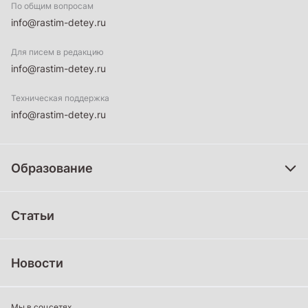
По общим вопросам
info@rastim-detey.ru
Для писем в редакцию
info@rastim-detey.ru
Техническая поддержка
info@rastim-detey.ru
Образование
Дошкольное образование
Статьи
Школьное образование
Среднее профессиональное образование
Новости
Профессиональное обучение
Дополнительное образование
Мы в соцсетях