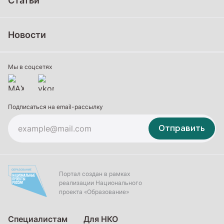
Статьи
Школьное образование
Среднее профессиональное образование
Новости
Профессиональное обучение
Дополнительное образование
Мы в соцсетях
Подписаться на email-рассылку
Отправить
Портал создан в рамках
реализации Национального
проекта «Образование»
Специалистам
Для НКО