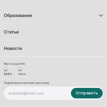
Образование
Дошкольное образование
Статьи
Школьное образование
Среднее профессиональное образование
Новости
Профессиональное обучение
Дополнительное образование
Мы в соцсетях
Подписаться на email-рассылку
Отправить