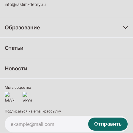
info@rastim-detey.ru
Образование
Дошкольное образование
Статьи
Школьное образование
Среднее профессиональное образование
Новости
Профессиональное обучение
Дополнительное образование
Мы в соцсетях
Подписаться на email-рассылку
Отправить