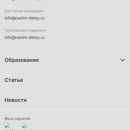
Для писем в редакцию
info@rastim-detey.ru
Техническая поддержка
info@rastim-detey.ru
Образование
Дошкольное образование
Статьи
Школьное образование
Среднее профессиональное образование
Новости
Профессиональное обучение
Дополнительное образование
Мы в соцсетях