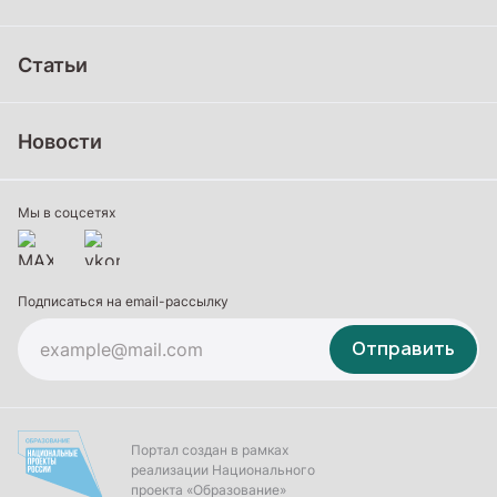
Дошкольное образование
Статьи
Школьное образование
Среднее профессиональное образование
Новости
Профессиональное обучение
Дополнительное образование
Мы в соцсетях
Подписаться на email-рассылку
Отправить
Портал создан в рамках
реализации Национального
проекта «Образование»