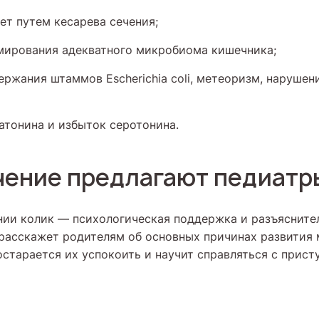
ет путем кесарева сечения;
мирования адекватного микробиома кишечника;
ержания штаммов Escherichia coli, метеоризм, нарушен
атонина и избыток серотонина.
чение предлагают педиатр
нии колик — психологическая поддержка и разъясните
 расскажет родителям об основных причинах развития
остарается их успокоить и научит справляться с прист