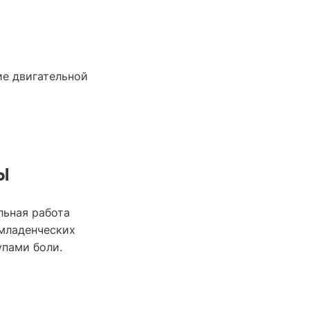
ие двигательной
ы
льная работа
 младенческих
упами боли.