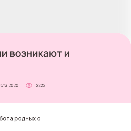
ни возникают и
уста 2020
2223
абота родных о