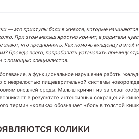
ки — это приступы боли в животе, которые начинаются 
долго. При этом малыш яростно кричит, а родители чув
 знают, что предпринять. Как помочь младенцу в этой 
им? Прежде всего, попробовать установить причину стр
и с помощью специалистов.
аболевание, а функциональное нарушение работы желу
но с незрелостью пищеварительной системы новорожде
ловиям внешней среды. Малыш кричит из-за схваткооб
 возникают в результате интенсивных сокращений кише
кого термин «колика» обозначает «боль в толстой кишк
оявляются колики