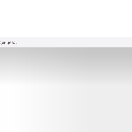
Кишечные колики у младенцев: почему они возникают и как с ними справиться
вание
ние
альное образование
обучение
азование