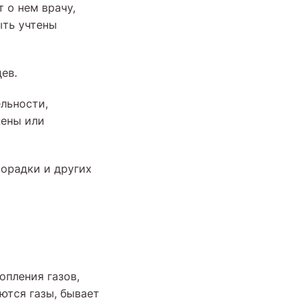
 о нем врачу,
ыть учтены
ев.
льности,
щены или
хорадки и других
опления газов,
ются газы, бывает