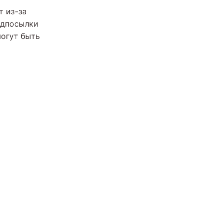
т из-за
едпосылки
могут быть