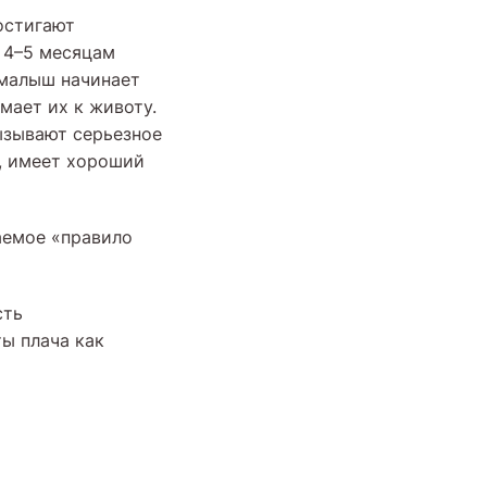
достигают
к 4–5 месяцам
 малыш начинает
мает их к животу.
ызывают серьезное
, имеет хороший
аемое «правило
сть
ы плача как