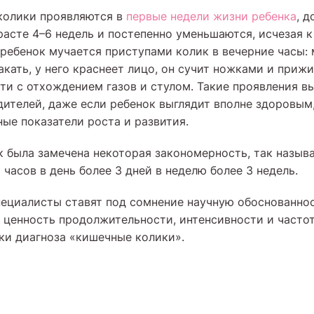
колики проявляются в
первые недели жизни ребенка
, 
расте 4–6 недель и постепенно уменьшаются, исчезая 
 ребенок мучается приступами колик в вечерние часы:
акать, у него краснеет лицо, он сучит ножками и прижи
ти с отхождением газов и стулом. Такие проявления в
дителей, даже если ребенок выглядит вполне здоровым
ные показатели роста и развития.
к была замечена некоторая закономерность, так назыв
3 часов в день более 3 дней в неделю более 3 недель.
ециалисты ставят под сомнение научную обоснованно
 ценность продолжительности, интенсивности и частот
ки диагноза «кишечные колики».