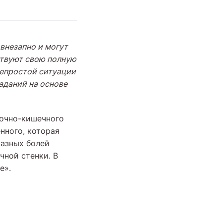
внезапно и могут
ствуют свою полную
непростой ситуации
аданий на основе
дочно-кишечного
нного, которая
разных болей
чной стенки. В
е».