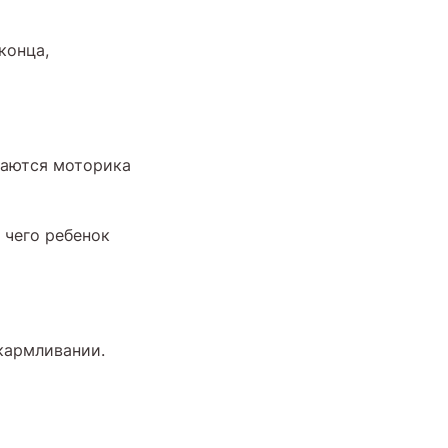
конца,
ваются моторика
 чего ребенок
кармливании.