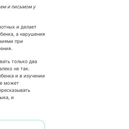
ем и письмом у
вотных и делает
бенка, а нарушения
твиями при
ения.
вать только два
леко не так.
бенка и в изучении
ее может
ересказывать
ыка, и