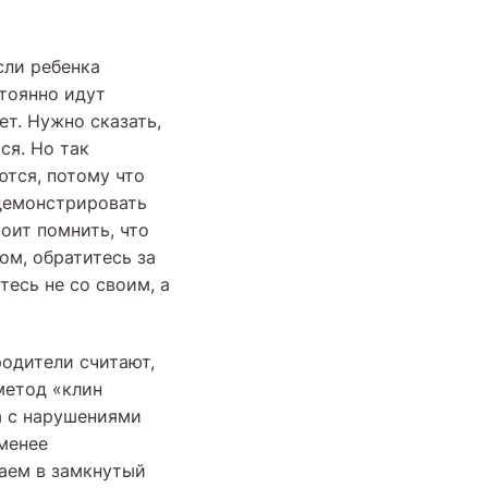
ли ребенка
стоянно идут
ет. Нужно сказать,
ся. Но так
ются, потому что
 демонстрировать
тоит помнить, что
ом, обратитесь за
есь не со своим, а
одители считают,
метод «клин
а с нарушениями
 менее
даем в замкнутый