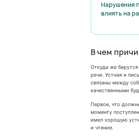
Нарушения п
влиять на р
В чем причи
Откуда же берутся
речи. Устная и пис
связаны между соб
качественными буд
Первое, что должн
моменту поступлени
имел хорошую устн
и чтение.