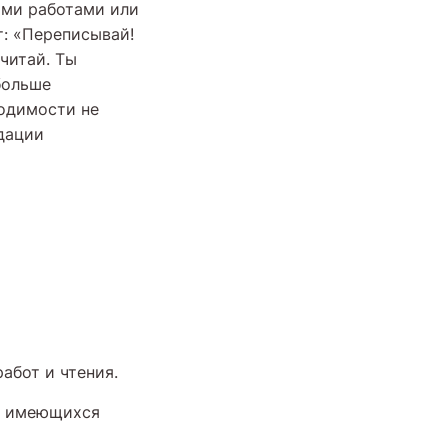
ыми работами или
т: «Переписывай!
 читай. Ты
больше
ходимости не
ндации
абот и чтения.
м имеющихся