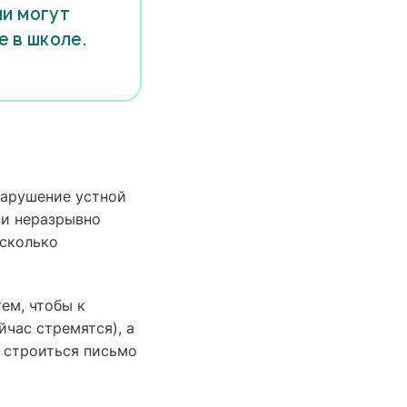
ни могут
е в школе.
нарушение устной
ни неразрывно
асколько
ем, чтобы к
йчас стремятся), а
т строиться письмо