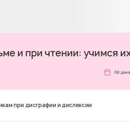
ьме и при чтении: учимся и
06 дек
кам при дисграфии и дислексии