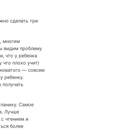
ужно сделать три
, многим
мы видим проблему
м, что у ребенка
у что плохо учит)
виноватого — совсем
у ребенку.
ы получать
 панику. Самое
в. Лучше
 с чтением и
ться более