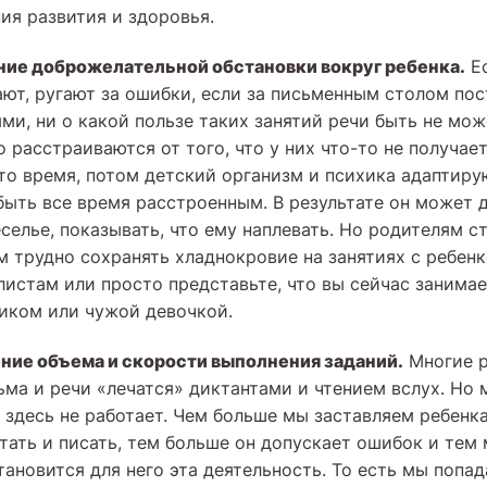
ия развития и здоровья.
ние доброжелательной обстановки вокруг ребенка.
Ес
ают, ругают за ошибки, если за письменным столом по
ми, ни о какой пользе таких занятий речи быть не мож
 расстраиваются от того, что у них что-то не получает
то время, потом детский организм и психика адаптиру
быть все время расстроенным. В результате он может
селье, показывать, что ему наплевать. Но родителям с
ам трудно сохранять хладнокровие на занятиях с ребенк
истам или просто представьте, что вы сейчас занимает
иком или чужой девочкой.
ние объема и скорости выполнения заданий.
Многие р
ьма и речи «лечатся» диктантами и чтением вслух. Но 
здесь не работает. Чем больше мы заставляем ребенк
тать и писать, тем больше он допускает ошибок и тем
тановится для него эта деятельность. То есть мы попа