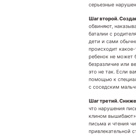
серьезные нарушен
Шаг второй. Созда
обвиняют, наказыв
баталии с родителя
дети и сами обычно
происходит какое-
ребенок не может 
безразличие или ве
это не так. Если в
помощью к специал
с соседским мальч
Шаг третий. Сниже
что нарушения пис
клином вышибают» 
письма и чтения чи
привлекательной с