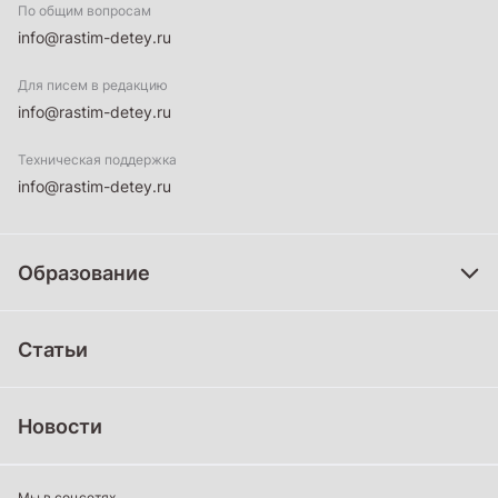
По общим вопросам
info@rastim-detey.ru
Для писем в редакцию
info@rastim-detey.ru
Техническая поддержка
info@rastim-detey.ru
Образование
Дошкольное образование
Статьи
Школьное образование
Среднее профессиональное образование
Новости
Профессиональное обучение
Дополнительное образование
Мы в соцсетях