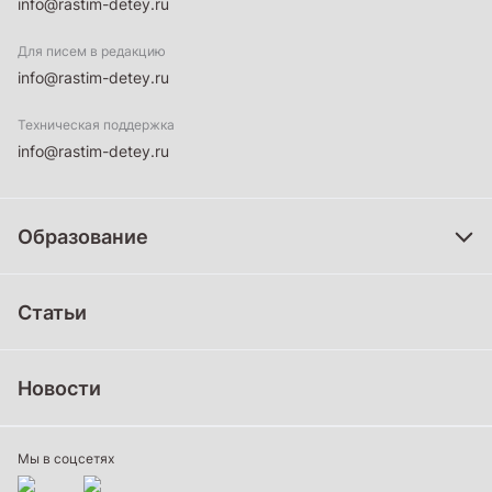
info@rastim-detey.ru
Для писем в редакцию
info@rastim-detey.ru
Техническая поддержка
info@rastim-detey.ru
Образование
Дошкольное образование
Статьи
Школьное образование
Среднее профессиональное образование
Новости
Профессиональное обучение
Дополнительное образование
Мы в соцсетях