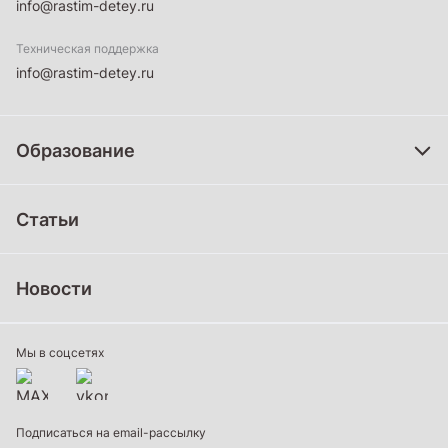
info@rastim-detey.ru
Техническая поддержка
info@rastim-detey.ru
Образование
Дошкольное образование
Статьи
Школьное образование
Среднее профессиональное образование
Новости
Профессиональное обучение
Дополнительное образование
Мы в соцсетях
Подписаться на email-рассылку