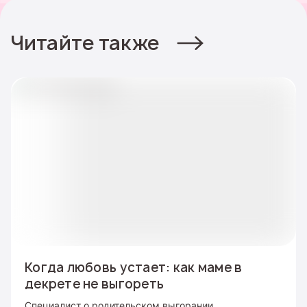
Читайте также
Когда любовь устает: как маме в
декрете не выгореть
Специалист о родительском выгорании