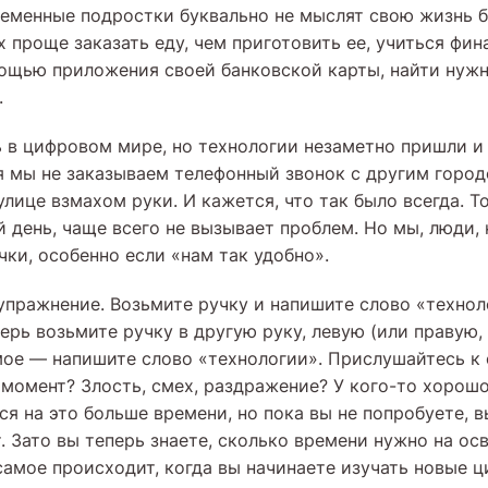
ременные подростки буквально не мыслят свою жизнь 
х проще заказать еду, чем приготовить ее, учиться фи
ощью приложения своей банковской карты, найти нуж
.
 в цифровом мире, но технологии незаметно пришли и 
я мы не заказываем телефонный звонок с другим город
улице взмахом руки. И кажется, что так было всегда. То
 день, чаще всего не вызывает проблем. Но мы, люди,
ки, особенно если «нам так удобно».
упражнение. Возьмите ручку и напишите слово «технол
ерь возьмите ручку в другую руку, левую (или правую, 
мое — напишите слово «технологии». Прислушайтесь к с
 момент? Злость, смех, раздражение? У кого-то хорошо
я на это больше времени, но пока вы не попробуете, вы
. Зато вы теперь знаете, сколько времени нужно на ос
 самое происходит, когда вы начинаете изучать новые 