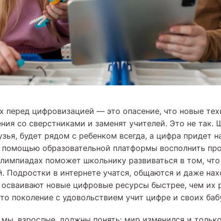
х перед цифровизацией — это опасение, что новые те
ния со сверстниками и заменят учителей. Это не так. 
зья, будет рядом с ребенком всегда, а цифра придет н
с помощью образовательной платформы восполнить пр
олимпиадах поможет школьнику развиваться в том, что
й. Подростки в интернете учатся, общаются и даже на
о осваивают новые цифровые ресурсы быстрее, чем их 
это поколение с удовольствием учит цифре и своих ба
 мы, взрослые, должны понять: мир изменился и тольк