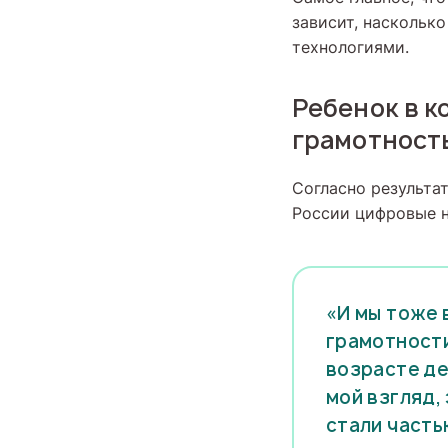
зависит, наскольк
технологиями.
Ребенок в 
грамотност
Согласно результа
России цифровые н
«И мы тоже 
грамотности
возрасте де
мой взгляд, 
стали часть