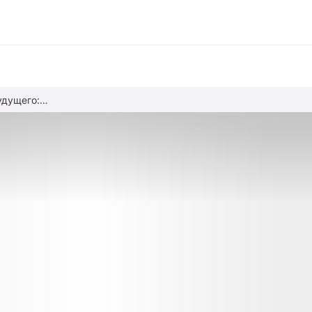
Цифровые профессии будущего: о чем важно знать родителям
вание
ние
альное образование
обучение
азование