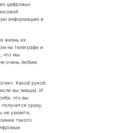
без цифровых
нансовой
ную информацию в
в жизнь их
ом на телеграфе и
, что мы
 не очень любим
огии». Какой рукой
если вы левша). И
ебе, что вы
 получится сразу,
 не узнаете,
воение такого
цифровые