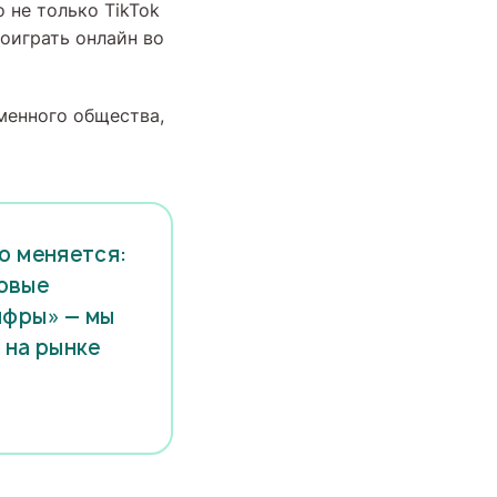
 не только TikTok
поиграть онлайн во
менного общества,
о меняется:
новые
ифры» — мы
 на рынке