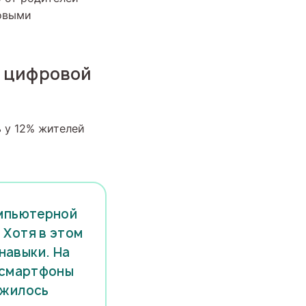
ровыми
й цифровой
 у 12% жителей
омпьютерной
 Хотя в этом
навыки. На
а смартфоны
ожилось