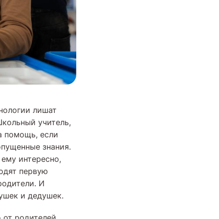
хнологии лишат
Школьный учитель,
а помощь, если
опущенные знания.
 ему интересно,
ходят первую
родители. И
бушек и дедушек.
о от родителей