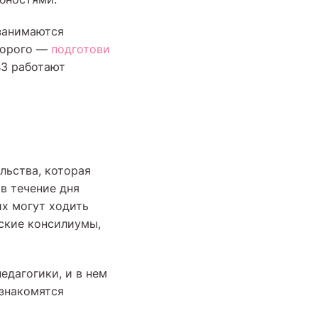
 занимаются
оторого —
подготови
ВЗ работают
льства, которая
в течение дня
их могут ходить
еские консилиумы,
едагогики, и в нем
 знакомятся