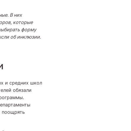
ые. В них
оров, которые
выбирать форму
ысли об инклюзии.
и
ых и средних школ
телей обязали
программы.
департаменты
ь поощрять