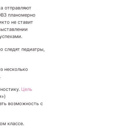
ка отправляют
ОВЗ планомерно
икто не ставит
выставлении
успехами.
о следят педиатры,
з несколько
.
гностику.
Цель
и»)
ать возможность с
ом классе.