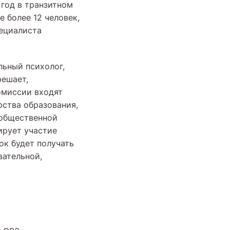
 год в транзитном
е более 12 человек,
ециалиста
льный психолог,
решает,
омиссии входят
рства образования,
 общественной
ирует участие
ок будет получать
вательной,