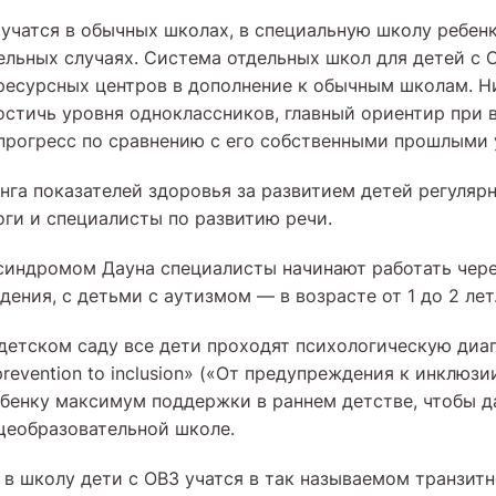
 учатся в обычных школах, в специальную школу ребен
ельных случаях. Система отдельных школ для детей с 
ресурсных центров в дополнение к обычным школам. Н
остичь уровня одноклассников, главный ориентир при 
прогресс по сравнению с его собственными прошлыми 
га показателей здоровья за развитием детей регулярн
оги и специалисты по развитию речи.
синдромом Дауна специалисты начинают работать чере
ения, c детьми с аутизмом — в возрасте от 1 до 2 лет
 детском саду все дети проходят психологическую диа
evention to inclusion» («От предупреждения к инклюзи
бенку максимум поддержки в раннем детстве, чтобы д
бщеобразовательной школе.
 в школу дети с ОВЗ учатся в так называемом транзитн