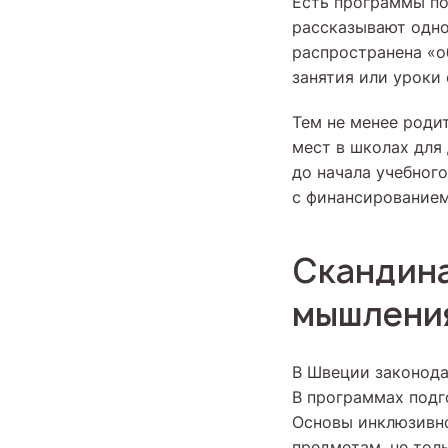
Есть программы по
рассказывают одно
распространена «о
занятия или уроки 
Тем не менее роди
мест в школах для
до начала учебного
с финансирование
Скандина
мышлени
В Швеции законода
В программах подг
Основы инклюзивно
предметам, не толь