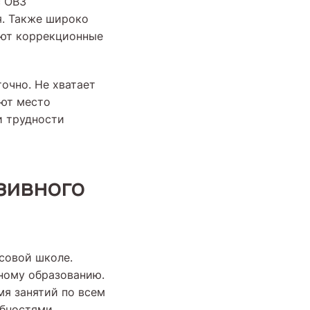
с ОВЗ
я. Также широко
ают коррекционные
точно. Не хватает
ают место
и трудности
зивного
совой школе.
ному образованию.
я занятий по всем
ебностями.