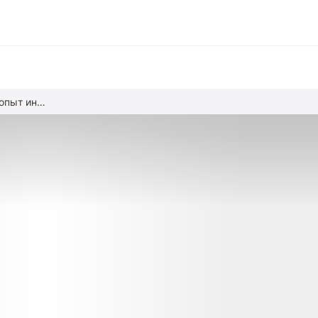
Чему нас учит мировой опыт инклюзии
вание
ние
альное образование
обучение
азование