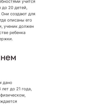
ебностями учится
 до 20 детей,
. Они создают для
где описаны его
, ученик должен
стве ребенка
ержки.
ннем
м дано
лет до 21 года,
 физическом,
уждается