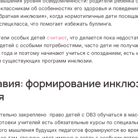
вышения уровня осведомленности: родители ребенка 
классникам об особенностях его здоровья и поведени
братная инклюзия», когда нормотипичные дети посещ
спецкласса, что помогает избежать буллинга.
тели особых детей
считают
, что делается пока недоста
 детей с особыми потребностями, часто дети не получ
 года и поэтому начинают учиться с опозданием, есть 
м существующих программ инклюзии.
вия: формирование инклю
я
тельно закреплено право детей с ОВЗ обучаться в мас
отовки учителей есть обязательные курсы по специаль
го мышления будущих педагогов формируются во врем
ко там, где речь идет именно о детях с особыми потр