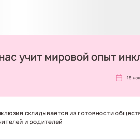
нас учит мировой опыт ин
18 но
клюзия складывается из готовности общест
чителей и родителей