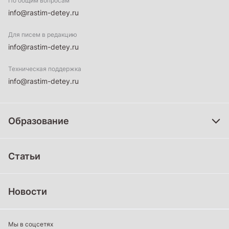
По общим вопросам
info@rastim-detey.ru
Для писем в редакцию
info@rastim-detey.ru
Техническая поддержка
info@rastim-detey.ru
Образование
Дошкольное образование
Статьи
Школьное образование
Среднее профессиональное образование
Новости
Профессиональное обучение
Дополнительное образование
Мы в соцсетях