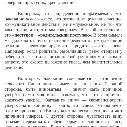
совершил проступок, преступление».
Во-первых, это определение подразумевает, что
наказание
используется,
это осознанное целенаправленное
коммуникативное действие, не импульсивное, не то, что
«вылетело», а то, что мы совершаем. В какой-то степени -
это
«поступок», «родительский поступок».
В этом смысле
мы должны отличать наказание ребенка от импульсивной
реакции неконтролируемого родительского гнева.
Например, когда родитель, разозлившись, резко отбирает у
ребенка телефон или внезапно сообщает криком о каком-то
запрете, это скорее выражение гнева, чем воспитательное
действие.
Во-вторых, наказание совершается в отношении
виновного
. Слово «вина» имеет два значения. С одной
стороны, быть виноватым — значит быть причиной
ущерба. («Это моя вина» означает, что это я причина
какого-то ущерба. «Загладить вину» — скомпенсировать
ущерб. Знать свои вину — знать, что я сделал, чтобы нечто
плохое произошло. «Вина упадет на него» = его посчитают
причиной ущерба). С другой стороны, чувствовать вину
означает переживать особую форму страдания из-за того,
что кто-то пострадал. В этих двух значениях есть общие