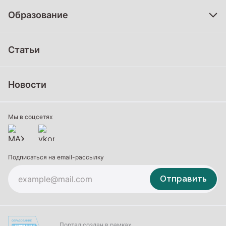
Образование
Дошкольное образование
Статьи
Школьное образование
Среднее профессиональное образование
Новости
Профессиональное обучение
Дополнительное образование
Мы в соцсетях
Подписаться на email-рассылку
Отправить
Портал создан в рамках