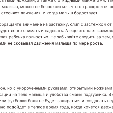
рытыми ножками, а также с откидными манжетами. Так
 малыша, можно не беспокоиться, что он раскроется в
 стесняет движения, и когда малыш бодрствует.
обращайте внимание на застежку: слип с застежкой от
будет легко снимать и надевать. А еще это дает возмо
евая ребенка полностью. Не забывайте следить за тем,
ми не сковывал движения малыша по мере роста.
он, но с укороченными рукавами, открытыми ножками
сации на теле малыша и удобства смены подгузника. В 
или футболки боди не будет задираться и создавать н
чно подойдет в теплое время года, когда хочется держ