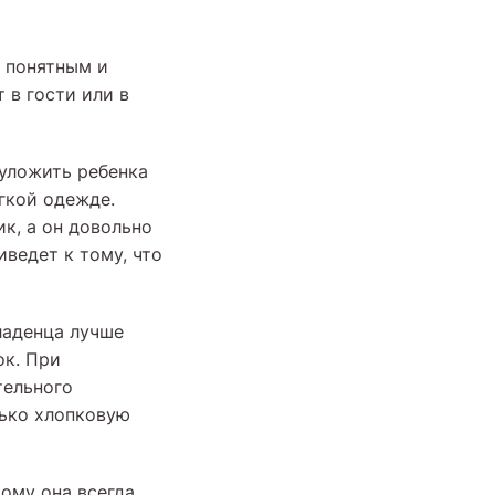
, понятным и
 в гости или в
 уложить ребенка
гкой одежде.
к, а он довольно
ведет к тому, что
ладенца лучше
ок. При
тельного
лько хлопковую
тому она всегда