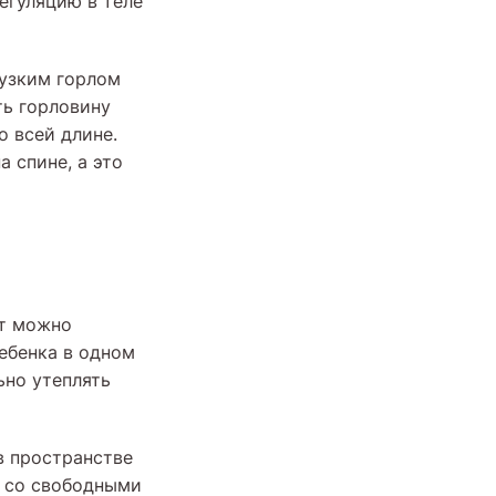
егуляцию в теле
 узким горлом
ть горловину
о всей длине.
 спине, а это
рт можно
ебенка в одном
ьно утеплять
в пространстве
т со свободными