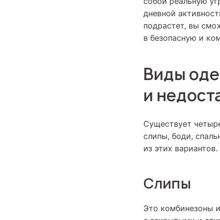
собой реальную уг
дневной активности
подрастет, вы смож
в безопасную и ко
Виды оде
и недост
Существует четыре
слипы, боди, спал
из этих вариантов.
Слипы
Это комбинезоны и