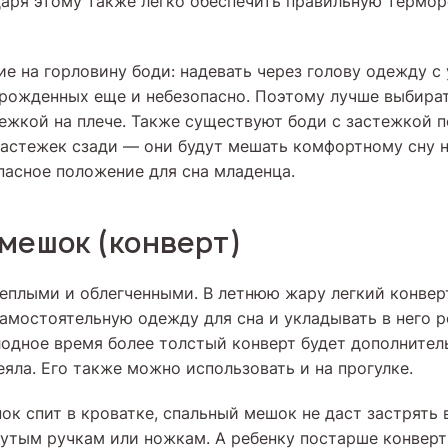
аря этому также легко обеспечить правильную термор
е на горловину боди: надевать через голову одежду с
орожденных еще и небезопасно. Поэтому лучше выбира
ежкой на плече. Также существуют боди с застежкой п
застежек сзади — они будут мешать комфортному сну на
пасное положение для сна младенца.
мешок (конверт)
еплыми и облегченными. В летнюю жару легкий конве
самостоятельную одежду для сна и укладывать в него р
олодное время более толстый конверт будет дополнител
яла. Его также можно использовать и на прогулке.
ок спит в кроватке, спальный мешок не даст застрять 
утым ручкам или ножкам. А ребенку постарше конвер