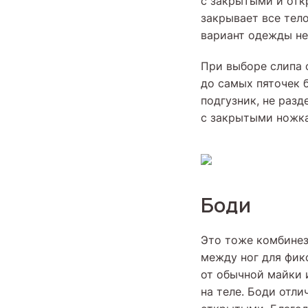
с закрытыми и отк
закрывает все тело
вариант одежды не
При выборе слипа 
до самых пяточек 
подгузник, не разд
с закрытыми ножка
Боди
Это тоже комбинез
между ног для фик
от обычной майки 
на теле. Боди отли