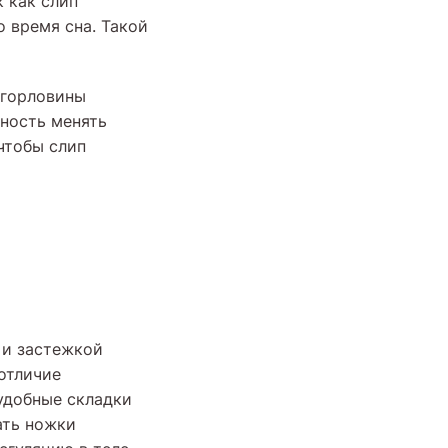
 как слип
о время сна. Такой
 горловины
жность менять
 чтобы слип
 и застежкой
отличие
еудобные складки
ать ножки