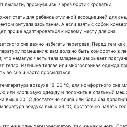
т вылезти, проснувшись, через бортик кроватки.
жет стать для ребенка отличной ассоциацией для сна
нтом ритуала засыпания. А если взять с собой конверт
дет проще адаптироваться к новому месту для сна.
детского сна важно избегать перегрева. Перед тем как
мпературу помещения: вам должно быть комфортно в ле
, что немалую часть тела младенца закрывает подгузни
ет тепло. Излишне теплая или многослойная одежда при
ть во сне и часто просыпаться.
температура воздуха 18–20 °C, для комфортного сна м
ую или хлопковую одежду и положить в спальный меш
ха выше 20 °C достаточно слипа или боди без дополни
емпература воздуха выше 24 °C, достаточно надеть то
это еще один терморегулятор, так же как и ноги. Поэ