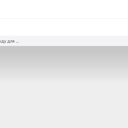
Выбираем малышу одежду для сна
вание
ние
альное образование
обучение
азование