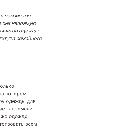
 о чем многие
о сна напрямую
ариантов одежды
ститута семейного
колько
на котором
ру одежды для
часть времени —
й же одежде,
тствовать всем