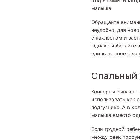
открытыми. Благод
малыша.
Обращайте внимани
неудобно, для нов
с нахлестом и заст
Однако избегайте 
единственное безо
Спальный 
Конверты бывают т
использовать как 
подгузнике. А в х
малыша вместо оде
Если грудной ребен
между реек просун