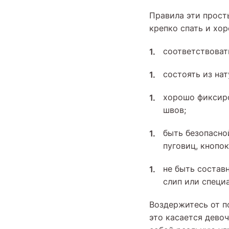
Правила эти просты
крепко спать и хо
соответствоват
состоять из на
хорошо фиксиро
швов;
быть безопасно
пуговиц, кнопо
не быть составн
слип или специ
Воздержитесь от п
это касается девоч