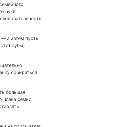
 семейного
то букв
оследовательность
 — а затем пусть
истит зубы)
тщательно
енку собираться
ть большая
о члена семьи
ставлять
ьи на поиск задач