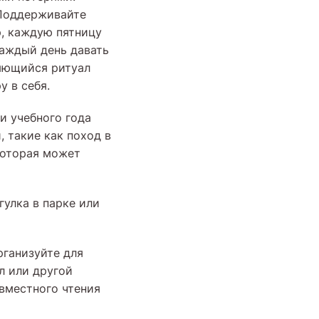
 Поддерживайте
р, каждую пятницу
каждый день давать
ряющийся ритуал
у в себя.
и учебного года
, такие как поход в
которая может
гулка в парке или
рганизуйте для
л или другой
овместного чтения