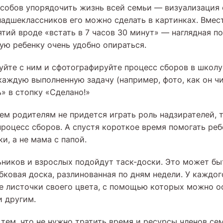
собов упорядочить жизнь всей семьи — визуализация
ладшеклассников его можно сделать в картинках. Вмес
ятий вроде «встать в 7 часов 30 минут» — наглядная п
ую ребенку очень удобно опираться.
уйте с ним и сфотографируйте процесс сборов в школу
каждую выполненную задачу (например, фото, как он ч
» в стопку «Сделано!»
ем родителям не придется играть роль надзирателей, 
процесс сборов. А спустя короткое время помогать реб
и, а не мама с папой.
ников и взрослых подойдут таск-доски. Это может бы
бковая доска, разлинованная по дням недели. У каждог
е листочки своего цвета, с помощью которых можно о
и другим.
тем, что не нужно тратить время и ресурсы членов сем