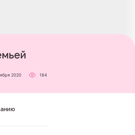
емьей
тября 2020
184
санию