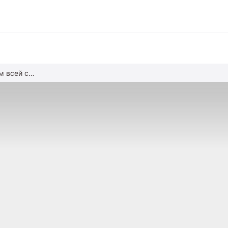
Входим в школьный ритм всей семьей
вание
ние
альное образование
обучение
азование