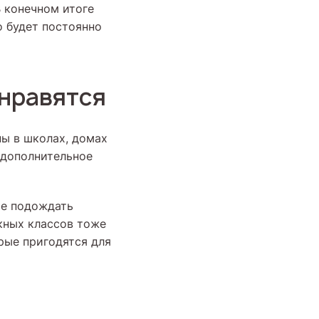
В конечном итоге
о будет постоянно
 нравятся
пы в школах, домах
 дополнительное
ше подождать
кных классов тоже
рые пригодятся для