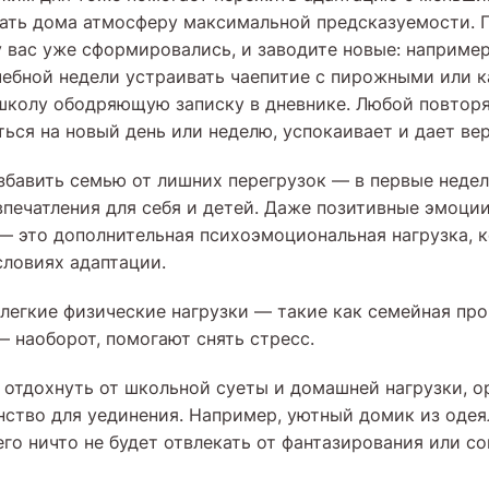
дать дома атмосферу максимальной предсказуемости.
у вас уже сформировались, и заводите новые: наприме
чебной недели устраивать чаепитие с пирожными или 
 школу ободряющую записку в дневнике. Любой повто
ься на новый день или неделю, успокаивает и дает вер
збавить семью от лишних перегрузок — в первые недел
печатления для себя и детей. Даже позитивные эмоции
 — это дополнительная психоэмоциональная нагрузка, 
словиях адаптации.
легкие физические нагрузки — такие как семейная про
— наоборот, помогают снять стресс.
 отдохнуть от школьной суеты и домашней нагрузки, о
нство для уединения. Например, уютный домик из одея
его ничто не будет отвлекать от фантазирования или с