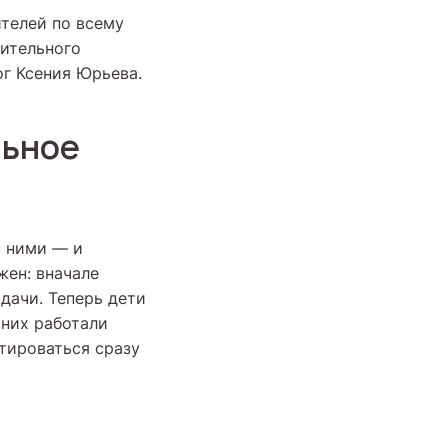
ителей по всему
лительного
ог Ксения Юрьева.
льное
с ними — и
жен: вначале
дачи. Теперь дети
 них работали
птироваться сразу