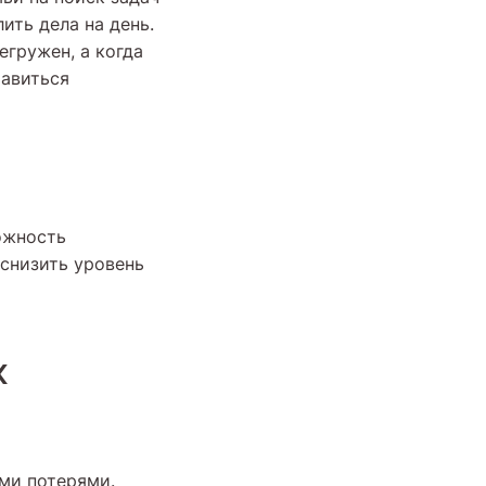
ить дела на день.
егружен, а когда
равиться
ожность
 снизить уровень
х
ми потерями.