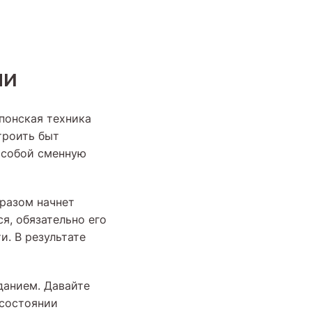
ми
понская техника
троить быт
с собой сменную
бразом начнет
ся, обязательно его
. В результате
данием. Давайте
 состоянии