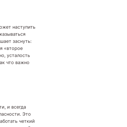
может наступить
тказываться
шает заснуть:
ся «второе
но, усталость
Так что важно
и, и всегда
пасности. Это
аботать четкий