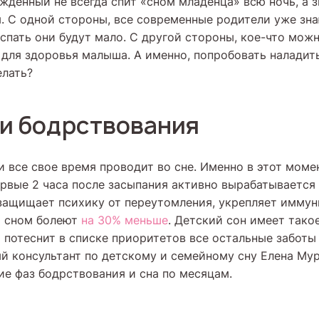
денный не всегда спит «сном младенца» всю ночь, а з
я. С одной стороны, все современные родители уже зна
спать они будут мало. С другой стороны, кое-что можн
 для здоровья малыша. А именно, попробовать наладить
елать?
 и бодрствования
 все свое время проводит во сне. Именно в этот моме
ервые 2 часа после засыпания активно вырабатывается
защищает психику от переутомления, укрепляет иммуни
м сном болеют
на 30% меньше
. Детский сон имеет тако
о потеснит в списке приоритетов все остальные заботы 
 консультант по детскому и семейному сну Елена Мур
ие фаз бодрствования и сна по месяцам.