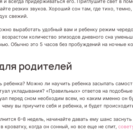
я и всегда придерживаться его. Приглушите свет в пом
айте резких звуков. Хороший сон там, где тихо, темно
дух свежий.
ожно выработать удобный вам и ребенку режим чередо
С возрастом количество эпизодов дневного сна уменьш
чью. Обычно это 5 часов без пробуждений на ночные к
для родителей
ь ребенка? Можно ли научить ребенка засыпать самос
туал укладывания? «Правильных» ответов на подобные
уал перед сном необходим всем, но каким именно он бу
 к чему вы приучите себя и ребенка, и будет происходить
лнится 6–8 недель, начинайте давать ему шанс заснуть
в кроватку, когда он сонный, но все еще не спит,
совет