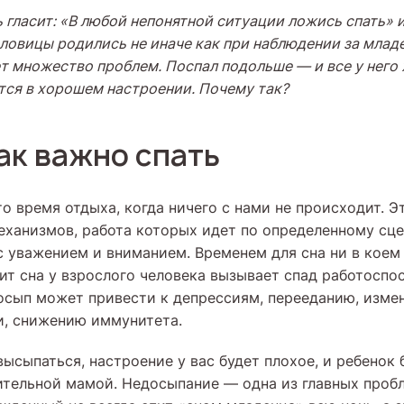
гласит: «В любой непонятной ситуации ложись спать» и
ловицы родились не иначе как при наблюдении за младе
т множество проблем. Поспал подольше — и все у него 
тся в хорошем настроении. Почему так?
ак важно спать
о время отдыха, когда ничего с нами не происходит. 
еханизмов, работа которых идет по определенному сце
с уважением и вниманием. Временем для сна ни в коем 
ит сна у взрослого человека вызывает спад работоспо
осып может привести к депрессиям, перееданию, изме
и, снижению иммунитета.
высыпаться, настроение у вас будет плохое, и ребенок
ительной мамой. Недосыпание — одна из главных про