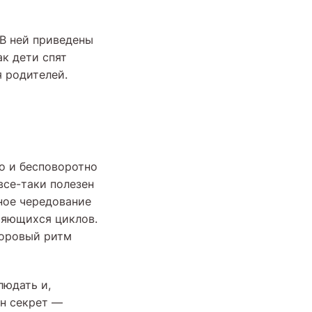
 В ней приведены
ак дети спят
я родителей.
но и бесповоротно
все-таки полезен
чное чередование
ряющихся циклов.
доровый ритм
людать и,
ин секрет —