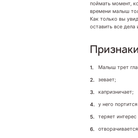
поймать момент, к
времени малыш тол
Как только вы увид
оставить все дела
Признаки
Малыш трет гла
зевает;
капризничает;
у него портитс
теряет интерес
отворачивается