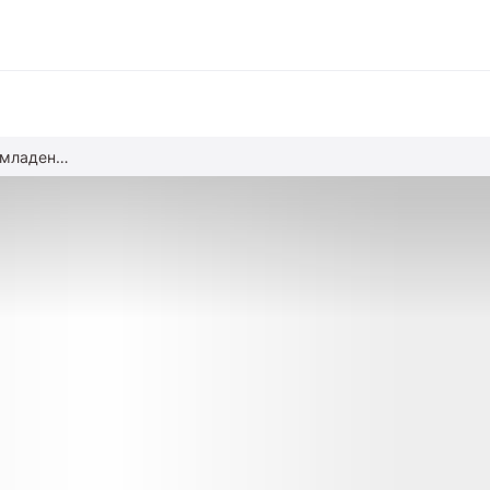
Сколько спят здоровые младенцы?
вание
ние
альное образование
обучение
азование