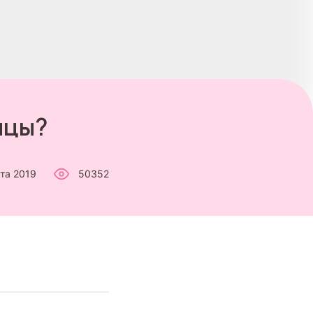
нцы?
ста 2019
50352