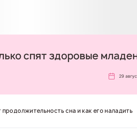
лько спят здоровые младе
29 авгу
т продолжительность сна и как его наладить