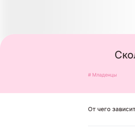
Ско
Младенцы
От чего зависи