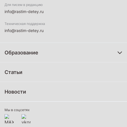
Для писем в редакцию
info@rastim-detey.ru
Техническая поддержка
info@rastim-detey.ru
Образование
Дошкольное образование
Статьи
Школьное образование
Среднее профессиональное образование
Новости
Профессиональное обучение
Дополнительное образование
Мы в соцсетях