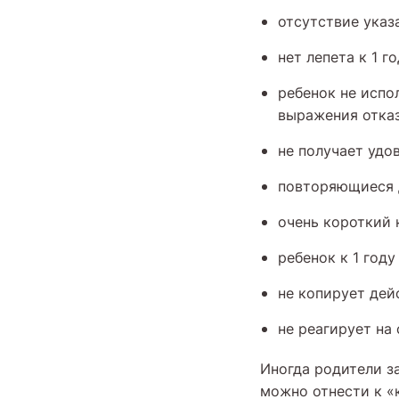
отсутствие указа
нет лепета к 1 го
ребенок не испо
выражения отказа
не получает удо
повторяющиеся д
очень короткий 
ребенок к 1 год
не копирует дей
не реагирует на
Иногда родители з
можно отнести к «