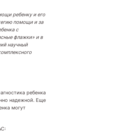
мощи ребенку и его
тегию помощи и за
бенка с
асные флажки» и в
ший научный
комплексного
иагностика ребенка
очно надежной. Еще
енка могут
АС: