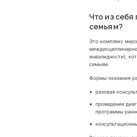
Что из себя
семьям?
Это комплекс меро
междисциплинарной
инвалидности), ко
семьям.
Формы оказания р
разовая консуль
проведение диа
программы ранн
консультационны