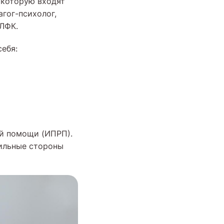
 которую входят
агог-психолог,
/ЛФК.
ебя:
ей помощи (ИПРП).
сильные стороны