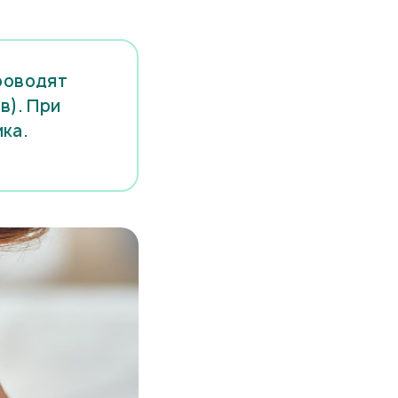
проводят
в). При
ка.