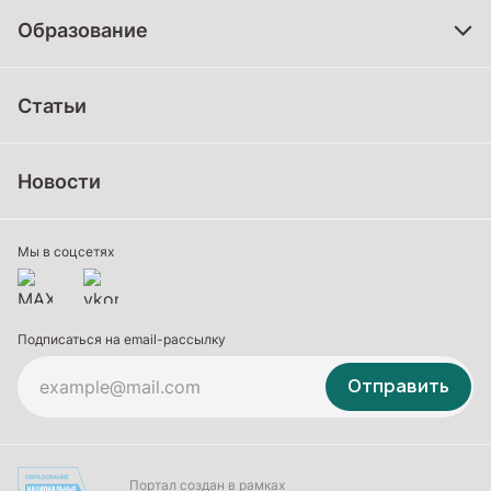
Образование
Дошкольное образование
Статьи
Школьное образование
Среднее профессиональное образование
Новости
Профессиональное обучение
Дополнительное образование
Мы в соцсетях
Подписаться на email-рассылку
Отправить
Портал создан в рамках