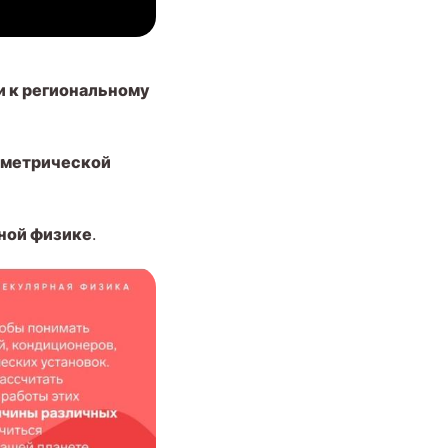
и к региональному
ометрической
ной физике
.