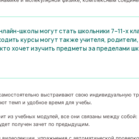
намике и молекулярной физике, комплексным соедине
нлайн-школы могут стать школьники 7–11-х кл
одить курсы могут также учителя, родители
, кто хочет изучить предметы за пределами ш
 самостоятельно выстраивают свою индивидуальную т
яют темп и удобное время для учебы.
ит из учебных модулей, все они связаны между собой
будет получен зачет по предыдущим.
 видеолекции, упражнения с автоматической проверкой