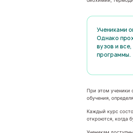
биохимии, термоди
Учениками о
Однако прох
вузов и все
программы.
При этом ученики
обучения, определ
Каждый курс состо
откроются, когда 
Ученикам доступны