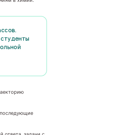
ниям в химии.
ассов.
, студенты
кольной
раекторию
: последующие
 ответа, задачи с