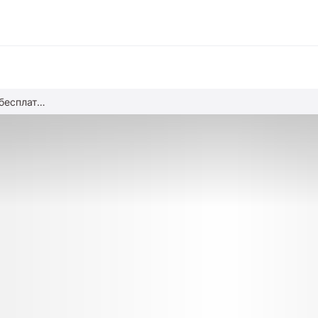
Образование онлайн на бесплатных курсах «Сириуса»
вание
ние
альное образование
обучение
азование