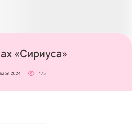
сах «Сириуса»
нваря 2024
475