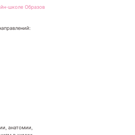
айн-школе Образов
направлений:
ии, анатомии,