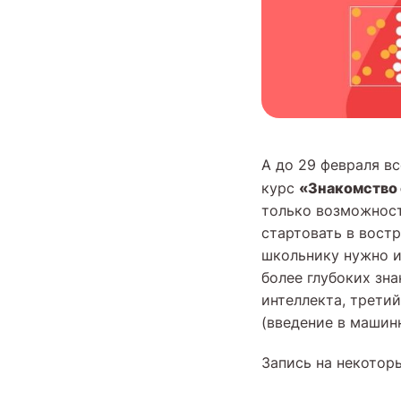
А до 29 февраля в
«Знакомство
курс
только возможност
стартовать в востр
школьнику нужно и
более глубоких зн
интеллекта, трети
(введение в машинн
Запись на некотор