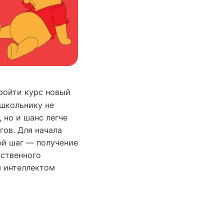
пройти курс новый
 школьнику не
 но и шанс легче
гов. Для начала
ой шаг — получение
сственного
м интеллектом