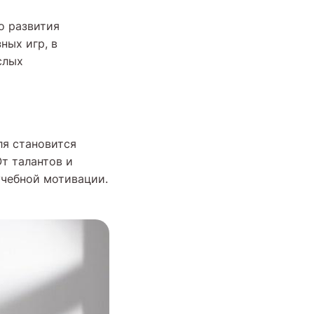
о развития
ных игр, в
слых
ля становится
т талантов и
учебной мотивации.