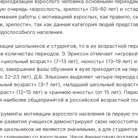
 периодизации взрослого человека основными периодами
ю очередь «взрослость, зрелость» (35–60 лет) и «старо
имания работы с мотивацией взрослых, как правило, с
, зрелости», так как данная категория людей представ
удоспособного населения.
вации школьников и студентов, то в их возрастной пе
е количество периодов. Э. Эриксон отмечает «игрово
, «школьный возраст» (7–13 лет), «юность» (13–19 лет) 
ло, завершение фазы обучения в вузе приходится на пе
о 22–23 лет). Д.Б. Эльконин выделяет четыре периода 
ный возраст» (3–7 лет), «младший школьный возраст» 
аст» (12–15 лет) и «раннюю юность» (от 15 лет). Пери
я наиболее общепринятой в российской возрастной пс
рументы мотивации взрослого населения (в первую о
пе развития учащихся демонстрируют свою несостояте
ля школьников не являются значимыми, а для студентов
о сравнению со взрослыми. Чаще финансовую поддерж