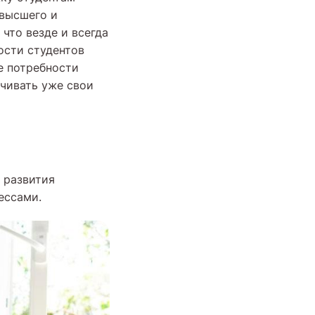
 высшего и
что везде и всегда
ости студентов
е потребности
чивать уже свои
 развития
ессами.