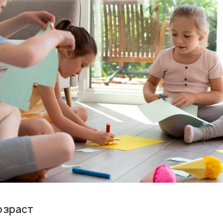
озраст