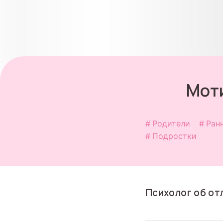
Мот
Родители
Ран
Подростки
Психолог об от