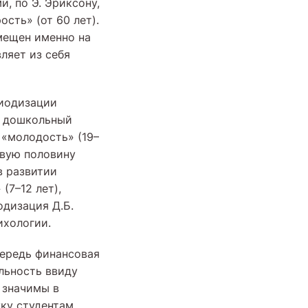
, по Э. Эриксону,
сть» (от 60 лет).
мещен именно на
ляет из себя
риодизации
й дошкольный
и «молодость» (19–
рвую половину
в развитии
(7–12 лет),
одизация Д.Б.
ихологии.
чередь финансовая
льность ввиду
 значимы в
ку студентам