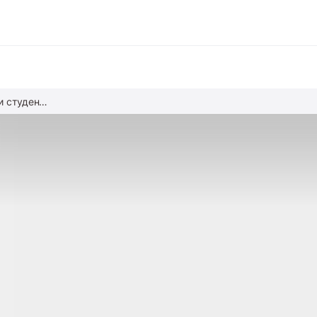
Мотивация школьников и студентов
вание
ние
альное образование
обучение
азование