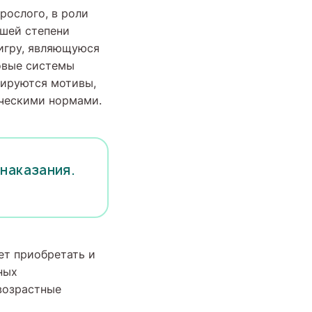
рослого, в роли
ьшей степени
игру, являющуюся
овые системы
мируются мотивы,
ическими нормами.
 наказания.
ет приобретать и
ных
возрастные