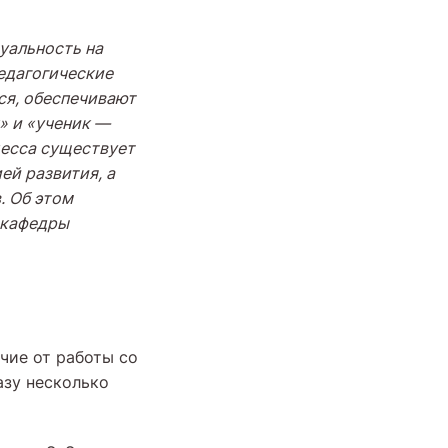
уальность на
едагогические
я, обеспечивают
» и «ученик
—
цесса существует
ей развития, а
. Об этом
 кафедры
чие от работы со
азу несколько