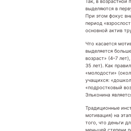
Так, в возрастной
выделяются в перву
При этом фокус вн
период «взрослости
основной актив тр
Что касается моти
выделяется больше
возраст» (4–7 лет)
35 лет). Как прави
«молодости» (окол
учащихся: «дошколь
«подростковый возр
Эльконина являетс
Традиционные инст
мотивация) на эта
того, что деньги д
меньшей степени п