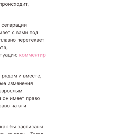
происходит,
 сепарации
ивет с вами под
 плавно перетекает
та,
ситуацию
комментир
 рядом и вместе,
ные изменения
 взрослым,
и он имеет право
раво на эти
 как бы расписаны