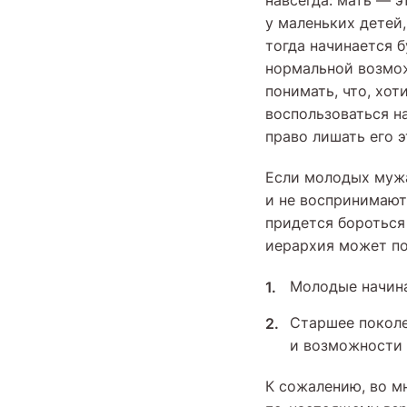
навсегда: мать — э
у маленьких детей
тогда начинается б
нормальной возмож
понимать, что, хот
воспользоваться н
право лишать его 
Если молодых мужа
и не воспринимают
придется бороться
иерархия может по
Молодые начина
Старшее поколе
и возможности 
К сожалению, во м