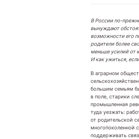
В России по-прежн
вынуждают обстоят
возможности его по
родители более сво
меньше усилий от 
И как ужиться, есл
В аграрном общест
сельскохозяйствен
большим семьям бы
в поле, старики сл
промышленная рево
туда уезжать: раб
от родительской с
многопоколенной с
поддерживать связ