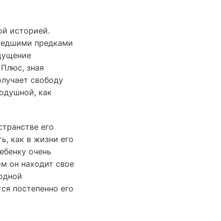
ой историей.
ушедшими предками
ощущение
 Плюс, зная
олучает свободу
одушной, как
странстве его
ь, как в жизни его
ебенку очень
м он находит свое
одной
ся постепенно его