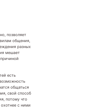
но, позволяет
авилам общения,
беждения разных
ния мешает
 причиной
тей есть
 возможность
чатся общаться
ия, свой способ
ия, потому что
и охотнее с ними