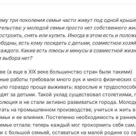
ему три поколения семьи часто живут под одной крыше
ельства: у молодой семьи просто нет собственного жил
строить, снять или купить. Иногда в этом есть и поло
бодны, есть кому посидеть с детьми, совместное хозя
каждого. Какие есть плюсы и минусы в совместной жизн
и выбора нет?
ве (а еще в XIX веке большинство стран были такими)
ные работы требовали много рук и много физических с
ло гораздо проще выживать: взрослые и трудоспособ
едят за детьми. Такой уклад существовал столетиями, 
люция и не стали активно развиваться города. Молод
отать на промышленном производстве, учиться и жить в
емьи и ее влияния. Постепенно необходимость в ранне
емье отпала: теперь каждый мог прокормить себя сам.
и с большой семьей, оставаться на малой родине со с