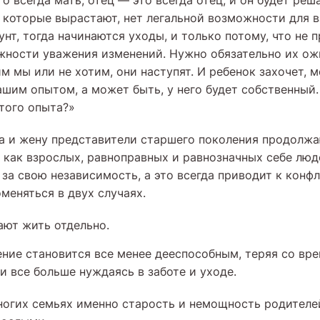
то всегда мать, отец — это всегда отец, и он будет реш
, которые вырастают, нет легальной возможности для в
унт, тогда начинаются уходы, и только потому, что не
ности уважения изменений. Нужно обязательно их ож
им мы или не хотим, они наступят. И ребенок захочет, 
ашим опытом, а может быть, у него будет собственный
этого опыта?»
 и жену представители старшего поколения продолжа
 как взрослых, равноправных и равнозначных себе лю
 за свою независимость, а это всегда приводит к конф
меняться в двух случаях.
ют жить отдельно.
ние становится все менее дееспособным, теряя со вр
и все больше нуждаясь в заботе и уходе.
ногих семьях именно старость и немощность родителе