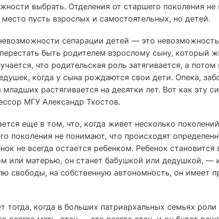
ожности выбрать. Отделения от старшего поколения не 
место пусть взрослых и самостоятельных, но детей.
невозможности сепарации детей — это невозможность
 перестать быть родителем взрослому сыну, который ж
чается, что родительская роль затягивается, а потом
едушек, когда у сына рождаются свои дети. Опека, забо
а младших растягивается на десятки лет. Вот как эту 
ессор МГУ Александр Тхостов.
ется еще в том, что, когда живет несколько поколений
го поколения не понимают, что происходят определен
енок не всегда остается ребенком. Ребенок становится
ом или матерью, он станет бабушкой или дедушкой, — 
лю свободы, на собственную автономность, он имеет п
т тогда, когда в больших патриархальных семьях роли