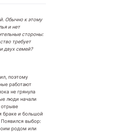
й. Обычно к этому
ья и нет
жительные стороны:
йство требует
и двух семей?
ил, поэтому
ные работают
пока не грянула
ые люди начали
 отрыве
м браке и большой
 Появился выбор:
воим родом или