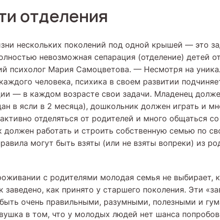
ти отделения
зни нескольких поколений под одной крышей — это за
олностью невозможная сепарация (отделение) детей о
ий психолог Мария Самоцветова. — Несмотря на уника
каждого человека, психика в своем развитии подчиня
ции — в каждом возрасте свои задачи. Младенец долже
дан в ясли в 2 месяца), дошкольник должен играть и мн
активно отделяться от родителей и много общаться со
к должен работать и строить собственную семью по с
правила могут быть взяты (или не взяты вопреки) из р
оживании с родителями молодая семья не выбирает, к
к заведено, как принято у старшего поколения. Эти «з
 быть очень правильными, разумными, полезными и гу
вушка в том, что у молодых людей нет шанса попробов