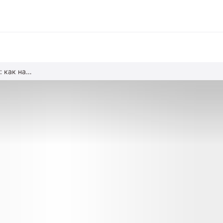
Многопоколенная семья: как наладить жизнь под одной крышей
вание
ние
альное образование
обучение
азование