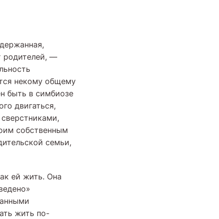
держанная,
т родителей, —
льность
ется некому общему
н быть в симбиозе
ого двигаться,
 сверстниками,
воим собственным
одительской семьи,
ак ей жить. Она
аведено»
манными
ать жить по-