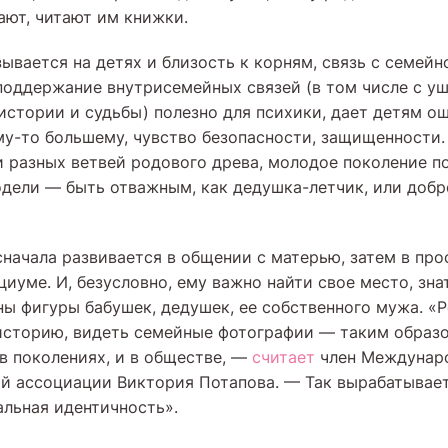
ают, читают им книжки.
ывается на детях и близость к корням, связь с семейн
поддержание внутрисемейных связей (в том числе с 
 истории и судьбы) полезно для психики, дает детям 
му-то большему, чувство безопасности, защищенности.
 разных ветвей родового древа, молодое поколение п
дели — быть отважным, как дедушка-летчик, или добр
сначала развивается в общении с матерью, затем в про
циуме. И, безусловно, ему важно найти свое место, знат
ы фигуры бабушек, дедушек, ее собственного мужа. «Р
историю, видеть семейные фотографии — таким образо
 в поколениях, и в обществе, —
считает
член Междунар
й ассоциации Виктория Потапова. — Так вырабатывает
альная идентичность».