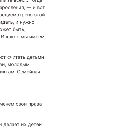
ать за всех… Тогда
зросления, — и вот
 предусмотрено этой
идать, и нужно
может быть,
. И какое мы имеем
ют считать детьми
дей, молодым
ликтам. Семейная
еменем свои права
й делает их детей