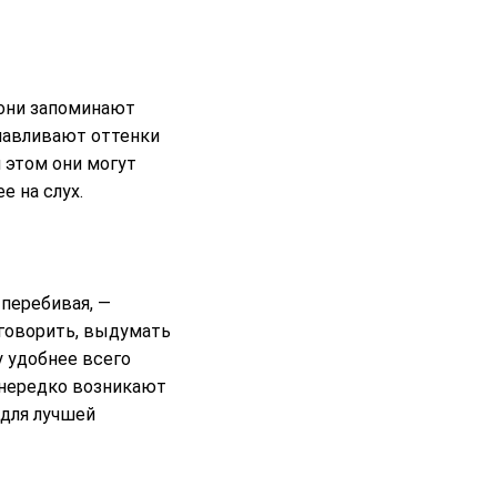
 они запоминают
улавливают оттенки
 этом они могут
е на слух.
 перебивая, —
оговорить, выдумать
у удобнее всего
в нередко возникают
 для лучшей