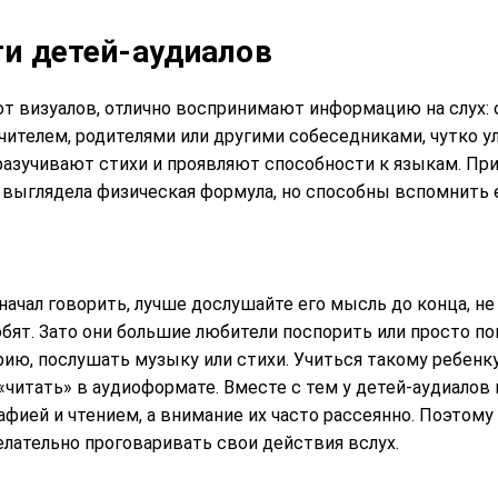
и детей-аудиалов
 от визуалов, отлично воспринимают информацию на слух:
учителем, родителями или другими собеседниками, чутко 
разучивают стихи и проявляют способности к языкам. При
 выглядела физическая формула, но способны вспомнить е
начал говорить, лучше дослушайте его мысль до конца, не
юбят. Зато они большие любители поспорить или просто п
ию, послушать музыку или стихи. Учиться такому ребенк
 «читать» в аудиоформате. Вместе с тем у детей-аудиало
афией и чтением, а внимание их часто рассеянно. Поэтому
лательно проговаривать свои действия вслух.