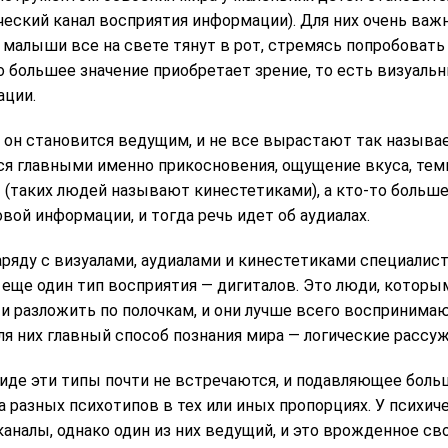
ческий канал восприятия информации). Для них очень важ
, малыши все на свете тянут в рот, стремясь попробовать 
о большее значение приобретает зрение, то есть визуальн
ации.
а он становится ведущим, и не все вырастают так назыв
ся главными именно прикосновения, ощущение вкуса, тем
 (таких людей называют кинестетиками), а кто-то больше
вой информации, и тогда речь идет об аудиалах.
аряду с визуалами, аудиалами и кинестетиками специалис
еще один тип восприятия — дигиталов. Это люди, которы
и разложить по полочкам, и они лучше всего воспринима
ля них главный способ познания мира — логические рассу
виде эти типы почти не встречаются, и подавляющее бол
 разных психотипов в тех или иных пропорциях. У психич
аналы, однако один из них ведущий, и это врожденное св