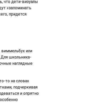
ь, что дети-визуалы
удут «запоминать
его, придется
, виммельбух или
 Для школьника-
сочные наглядные
то-то на словах
тками, подчеркивая
деваться и опрятно
(особенно