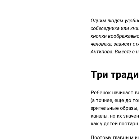
Одним людям удобне
собеседника или кни
кнопки воображаемог
человека, зависит с
Антипова. Вместе с н
Три трад
Ребенок начинает в
(а точнее, еще до т
зрительные образы,
каналы, но их значе
как у детей постар
Поэтому главным ин