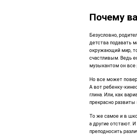
Почему ва
Безусловно, родите
детства подавать м
окружающий мир, то
счастливым. Ведь е
музыкантом он все р
Но все может повер
А вот ребенку-кине
глина. Или, как вар
прекрасно развиты 
То же самое и в шко
а другие отстают. И
преподносить разли