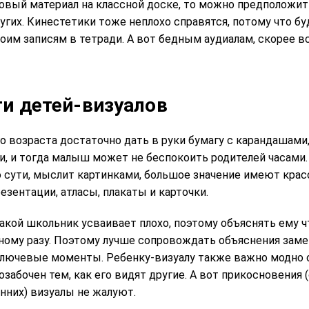
овый материал на классной доске, то можно предположит
угих. Кинестетики тоже неплохо справятся, потому что б
оим записям в тетради. А вот бедным аудиалам, скорее вс
и детей-визуалов
о возраста достаточно дать в руки бумагу с карандашами
и, и тогда малыш может не беспокоить родителей часами.
по сути, мыслит картинками, большое значение имеют кра
езентации, атласы, плакаты и карточки.
акой школьник усваивает плохо, поэтому объяснять ему ч
дному разу. Поэтому лучше сопровождать объяснения заме
лючевые моменты. Ребенку-визуалу также важно модно о
озабочен тем, как его видят другие. А вот прикосновения 
нних) визуалы не жалуют.