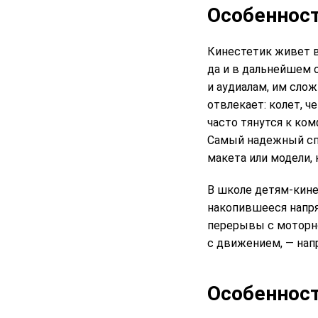
Особенност
Кинестетик живет в
да и в дальнейшем 
и аудиалам, им слож
отвлекает: колет, ч
часто тянутся к ком
Самый надежный спо
макета или модели,
В школе детям-кине
накопившееся напря
перерывы с моторно
с движением, — напр
Особенност