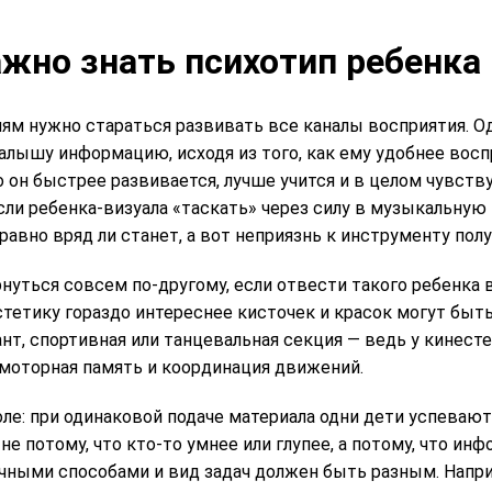
жно знать психотип ребенка
лям нужно стараться развивать все каналы восприятия. Од
алышу информацию, исходя из того, как ему удобнее вос
 он быстрее развивается, лучше учится и в целом чувству
сли ребенка-визуала «таскать» через силу в музыкальную
авно вряд ли станет, а вот неприязнь к инструменту пол
нуться совсем по-другому, если отвести такого ребенка 
стетику гораздо интереснее кисточек и красок могут быть
иант, спортивная или танцевальная секция — ведь у кинес
моторная память и координация движений.
ле: при одинаковой подаче материала одни дети успевают
 не потому, что кто-то умнее или глупее, а потому, что и
чными способами и вид задач должен быть разным. Напри