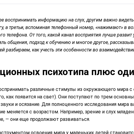
е воспринимать информацию на слух, другим важно видеть
гу, а третьи, вспоминая телефонный номер, «нажимают» в в
о телефона. От того, какой канал восприятия лучше развит 
тиль общения, подход к обучению и многое другое, рассказы
ей разбираем, как учесть эти особенности во взаимодействи
иционных психотипа плюс од
оспринимать различные стимулы из окружающего мира с
ого, как появится на свет). Они поступают по трем основн
 звуки и осязание. Для полноценного исследования мира 
ние меняется с возрастом. Например, зрение и слух младен
ше, — они еще продолжают развиваться.
струментом освоения мира у маленьких детей становитс