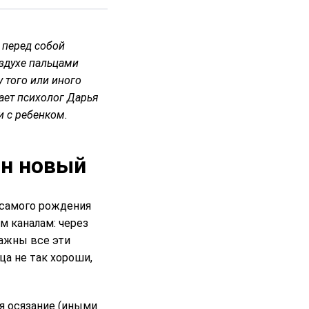
 перед собой
оздухе пальцами
у того или иного
вает психолог Дарья
и с ребенком.
ин новый
 самого рождения
ым каналам: через
важны все эти
ца не так хороши,
я осязание (иными