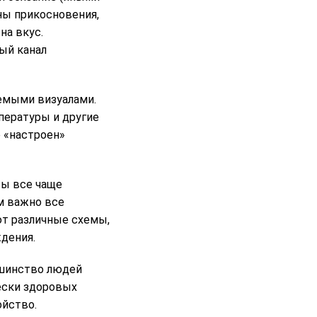
ны прикосновения,
на вкус.
ый канал
аемыми визуалами.
пературы и другие
 «настроен»
ты все чаще
м важно все
ют различные схемы,
ждения.
ьшинство людей
ески здоровых
ойство.