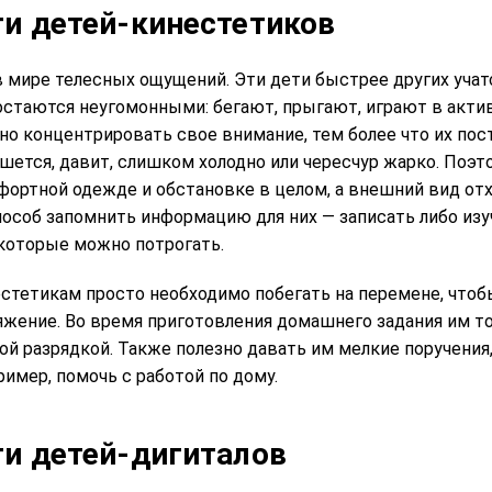
и детей-кинестетиков
 мире телесных ощущений. Эти дети быстрее других учатс
остаются неугомонными: бегают, прыгают, играют в акти
но концентрировать свое внимание, тем более что их пос
ешется, давит, слишком холодно или чересчур жарко. Поэ
фортной одежде и обстановке в целом, а внешний вид отх
соб запомнить информацию для них — записать либо изу
 которые можно потрогать.
стетикам просто необходимо побегать на перемене, чтоб
жение. Во время приготовления домашнего задания им 
й разрядкой. Также полезно давать им мелкие поручения
имер, помочь с работой по дому.
и детей-дигиталов