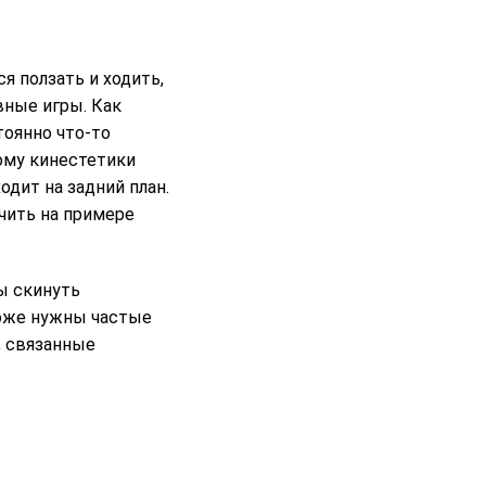
я ползать и ходить,
вные игры. Как
тоянно что-то
тому кинестетики
одит на задний план.
чить на примере
ы скинуть
тоже нужны частые
, связанные