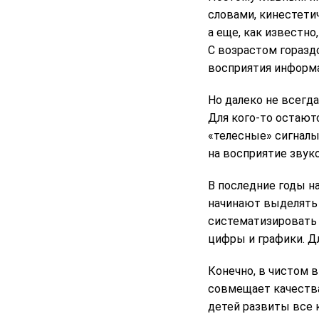
словами, кинестети
а еще, как известно
С возрастом горазд
восприятия информ
Но далеко не всегд
Для кого-то остают
«телесные» сигналы
на восприятие звуко
В последние годы н
начинают выделять 
систематизировать 
цифры и графики. Д
Конечно, в чистом 
совмещает качества
детей развиты все к