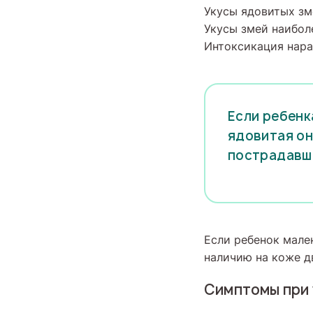
Укусы ядовитых зме
Укусы змей наибол
Интоксикация нарас
Если ребенк
ядовитая он
пострадавш
Если ребенок мален
наличию на коже дв
Симптомы при 