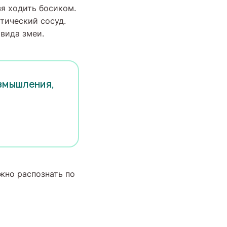
зя ходить босиком.
тический сосуд.
 вида змеи.
азмышления,
ожно распознать по