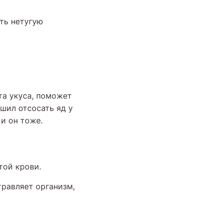
ть нетугую
та укуса, поможет
ешил отсосать яд у
и он тоже.
той крови.
травляет организм,