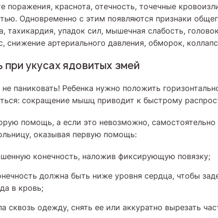
те поражения, краснота, отечность, точечные кровоизл
тью. Одновременно с этим появляются признаки общег
а, тахикардия, упадок сил, мышечная слабость, голово
с, снижение артериального давления, обморок, коллапс
 при укусах ядовитых змей
 не паниковать! Ребенка нужно положить горизонтально
аться: сокращение мышц приводит к быстрому распрос
орую помощь, а если это невозможно, самостоятельно
ольницу, оказывая первую помощь:
ушенную конечность, наложив фиксирующую повязку;
нечность должна быть ниже уровня сердца, чтобы зад
да в кровь;
а сквозь одежду, снять ее или аккуратно вырезать част