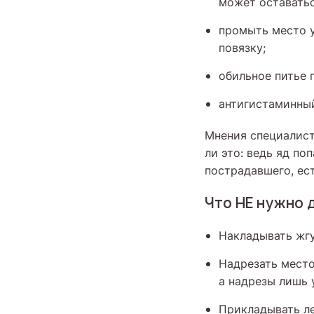
может оставатьс
промыть место у
повязку;
обильное питье 
антигистаминный
Мнения специалист
ли это: ведь яд по
пострадавшего, ест
Что НЕ нужно 
Накладывать жгу
Надрезать место
а надрезы лишь 
Прикладывать ле