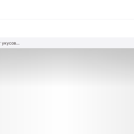
Как защитить ребенка от укусов насекомых, змей и животных
вание
ние
альное образование
обучение
азование