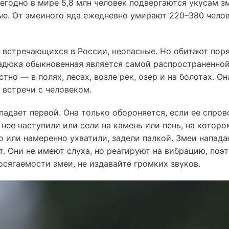
егодно в мире 5,8 млн человек подвергаются укусам зм
е. От змеиного яда ежедневно умирают 220–380 челов
 встречающихся в России, неопасные. Но обитают поря
гадюка обыкновенная является самой распространенной
тно — в полях, лесах, возле рек, озер и на болотах. Он
 встречи с человеком.
падает первой. Она только обороняется, если ее спро
 нее наступили или сели на камень или пень, на которо
о или намеренно ухватили, задели палкой. Змеи напада
. Они не имеют слуха, но реагируют на вибрацию, поэт
осягаемости змеи, не издавайте громких звуков.