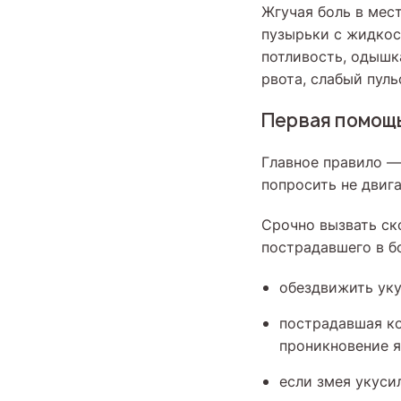
Жгучая боль в мес
пузырьки с жидкос
потливость, одышк
рвота, слабый пуль
Первая помощь
Главное правило —
попросить не двиг
Срочно вызвать ск
пострадавшего в б
обездвижить ук
пострадавшая ко
проникновение я
если змея укусил