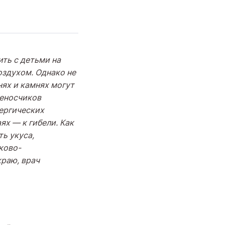
ть с детьми на
оздухом. Однако не
нях и камнях могут
еносчиков
лергических
ях — к гибели. Как
ть укуса,
ково-
краю, врач