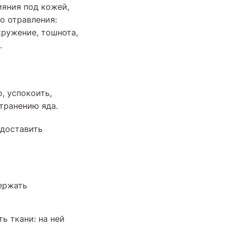
ияния под кожей,
о отравления:
кружение, тошнота,
.
, успокоить,
транению яда.
 доставить
ержать
ь ткани: на ней