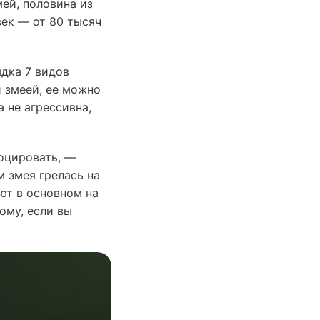
ей, половина из
ек — от 80 тысяч
дка 7 видов
 змеей, ее можно
а не агрессивна,
воцировать, —
м змея грелась на
ют в основном на
ому, если вы