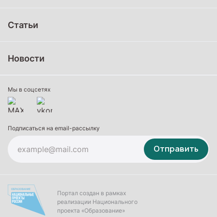
Дошкольное образование
Статьи
Школьное образование
Среднее профессиональное образование
Новости
Профессиональное обучение
Дополнительное образование
Мы в соцсетях
Подписаться на email-рассылку
Отправить
Портал создан в рамках
реализации Национального
проекта «Образование»