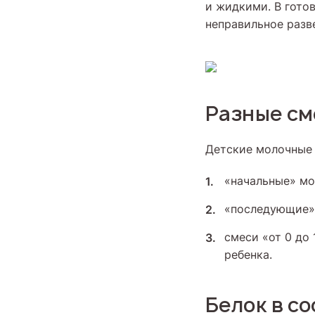
и жидкими. В гото
неправильное разв
Разные см
Детские молочные 
«начальные» мо
«последующие» 
смеси «от 0 до
ребенка.
Белок в с