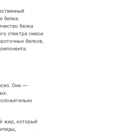
ественный
ю белка.
ичество белка
ого спектра смеси
ороточных белков,
омпонента.
асел. Они —
ых.
положительно
й жир, который
ипиды,