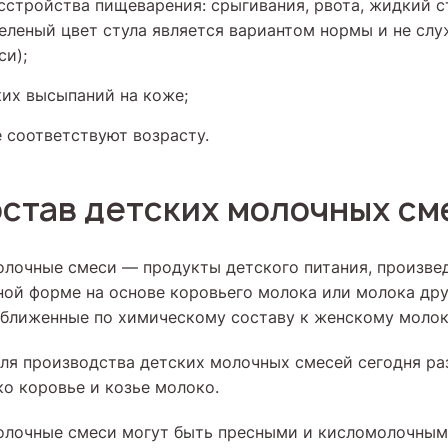
сстройства пищеварения: срыгивания, рвота, жидкий с
(зеленый цвет стула является вариантом нормы и не сл
си);
ких высыпаний на коже;
е соответствуют возрасту.
остав детских молочных см
лочные смеси — продукты детского питания, произве
ой форме на основе коровьего молока или молока др
ближенные по химическому составу к женскому молок
для производства детских молочных смесей сегодня р
ко коровье и козье молоко.
олочные смеси могут быть пресными и кисломолочным