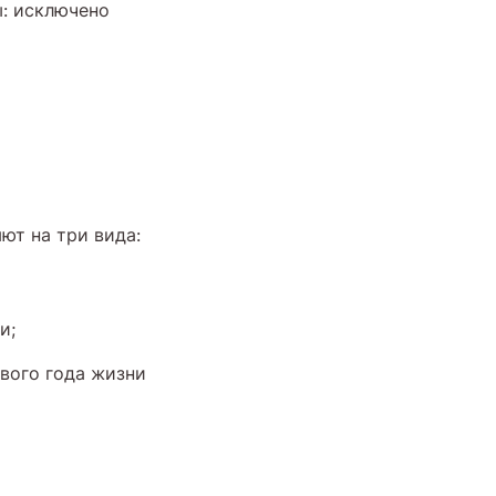
ы: исключено
ют на три вида:
и;
рвого года жизни