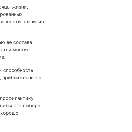
сяцы жизни,
ированных
бенности развития
ью ее состава
жатся многие
ке.
и способность
, приближенные к
 профилактику
вильного выбора
 хорошо