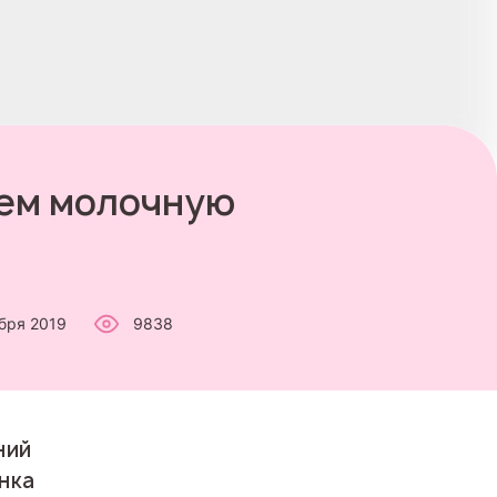
аем молочную
бря 2019
9838
ний
нка