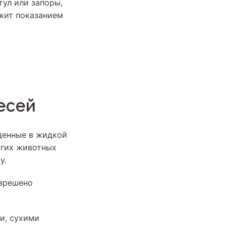
тул или запоры,
ужит показанием
есей
денные в жидкой
угих животных
у.
азрешено
и, сухими