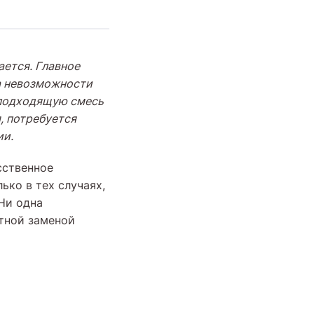
ается. Главное
за невозможности
 подходящую смесь
, потребуется
ии.
сственное
ько в тех случаях,
Ни одна
нтной заменой