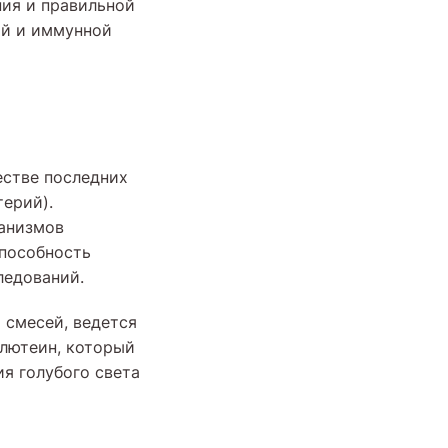
ия и правильной
ой и иммунной
естве последних
ерий).
анизмов
способность
ледований.
 смесей, ведется
 лютеин, который
я голубого света