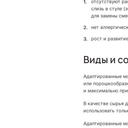
отсутствуют ра
слизь в стуле 
для замены сме
нет аллергичес
рост и развити
Виды и с
Адаптированные мо
или порошкообразн
и максимально при
В качестве сырья 
использовать толь
Адаптированные м