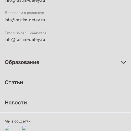
info@rastim-detey.ru
Для писем в редакцию
info@rastim-detey.ru
Техническая поддержка
info@rastim-detey.ru
Образование
Дошкольное образование
Статьи
Школьное образование
Среднее профессиональное образование
Новости
Профессиональное обучение
Дополнительное образование
Мы в соцсетях