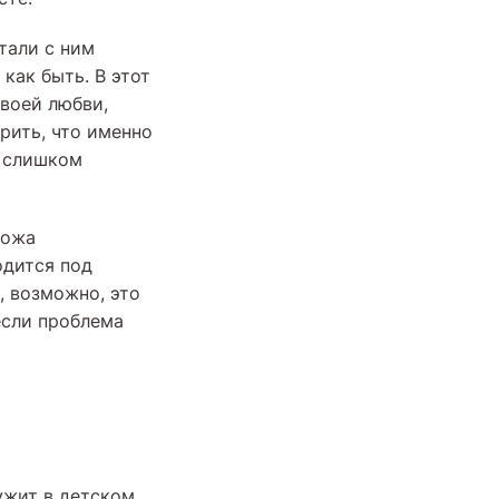
тали с ним
как быть. В этот
своей любви,
орить, что именно
н слишком
хожа
одится под
, возможно, это
если проблема
ружит в детском