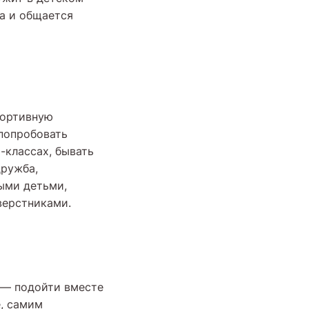
ма и общается
портивную
 попробовать
-классах, бывать
дружба,
ными детьми,
верстниками.
 — подойти вместе
е, самим