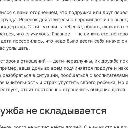
лился с вами огорчением, что подружка или друг перес
ерунда. Ребенок действительно переживает и не знает, 
оддержка. Стоит утешить ребенка, обнять, сказать о 
аться, что случилось. Главное — не винить его, не гов
 дети поссорились, что надо было вести себя иначе: о
ас услышать.
 сторона отношений — дети неразлучны, их дружба по
апример, ваша дочь во всем подчиняется подруге и нах
о разобраться в ситуации, пообщаться с воспитателями
ая мнительность и страх упустить своего ребенка. Но 
ествует, стоит постепенно ограничить общение детей.
ружба не складывается
бенок долго не может найти друзей. С ним никто не д