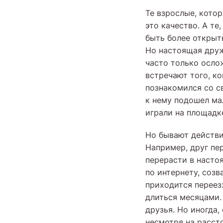
Те взрослые, кото
это качество. А те
быть более открыт
Но настоящая друж
часто только осло
встречают того, к
познакомился со с
к нему подошел мал
играли на площадк
Но бывают действи
Например, друг пе
перерасти в насто
по интернету, созв
приходится переез
длиться месяцами.
друзья. Но иногда
несмотря на расст