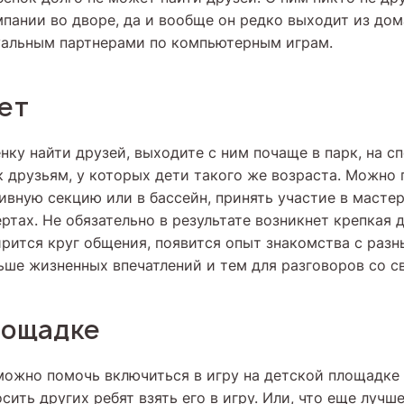
мпании во дворе, да и вообще он редко выходит из до
уальным партнерами по компьютерным играм.
вет
нку найти друзей, выходите с ним почаще в парк, на с
к друзьям, у которых дети такого же возраста. Можно
ивную секцию или в бассейн, принять участие в мастер
ертах. Не обязательно в результате возникнет крепкая 
ирится круг общения, появится опыт знакомства с раз
льше жизненных впечатлений и тем для разговоров со с
лощадке
ожно помочь включиться в игру на детской площадке
сить других ребят взять его в игру. Или, что еще лучш