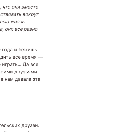
, что они вместе
ествовать вокруг
 всю жизнь.
а, они все равно
е года и бежишь
одить все время —
играть... Да все
своими друзьями
е нам давала эта
тельских друзей.