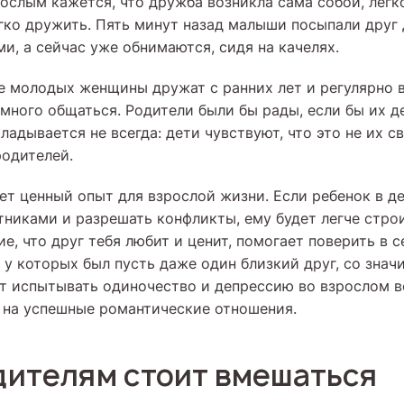
слым кажется, что дружба возникла сама собой, легко
егко дружить. Пять минут назад малыши посыпали друг
и, а сейчас уже обнимаются, сидя на качелях.
ве молодых женщины дружат с ранних лет и регулярно в
 много общаться. Родители были бы рады, если бы их 
ладывается не всегда: дети чувствуют, что это не их 
родителей.
ет ценный опыт для взрослой жизни. Если ребенок в д
тниками и разрешать конфликты, ему будет легче стро
, что друг тебя любит и ценит, помогает поверить в с
и, у которых был пусть даже один близкий друг, со зна
т испытывать одиночество и депрессию во взрослом во
на успешные романтические отношения.
дителям стоит вмешаться