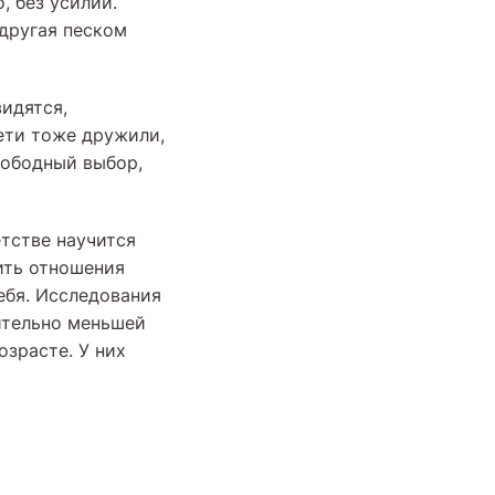
, без усилий.
 другая песком
идятся,
дети тоже дружили,
свободный выбор,
етстве научится
ить отношения
ебя. Исследования
чительно меньшей
зрасте. У них