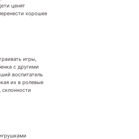
Дети ценят
 перенести хорошее
траивать игры,
бенка с другими
оший воспитатель
кая их в ролевые
, склонности
 игрушками