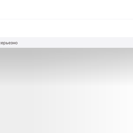
серьезно
вание
ние
альное образование
обучение
азование