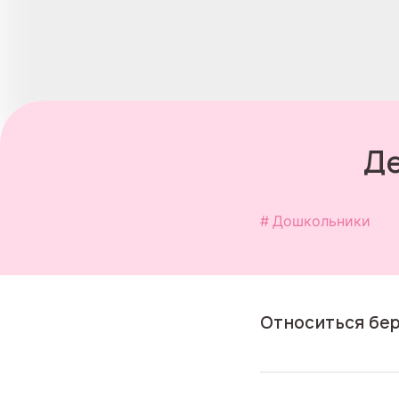
Де
Дошкольники
Относиться бер