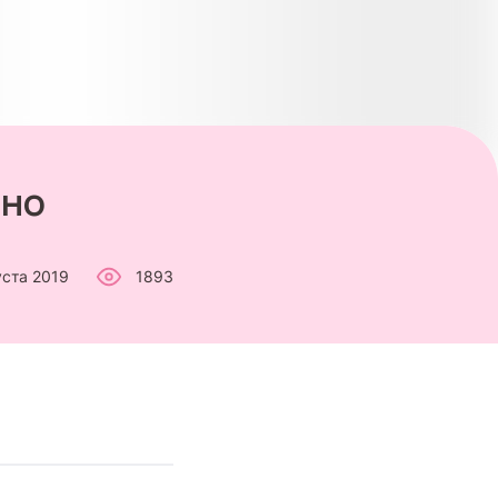
зно
уста 2019
1893