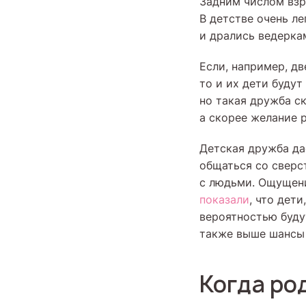
Задним числом взро
В детстве очень л
и дрались ведеркам
Если, например, д
то и их дети будут
но такая дружба ск
а скорее желание 
Детская дружба да
общаться со сверс
с людьми. Ощущение
показали
, что дет
вероятностью буду
также выше шансы 
Когда ро