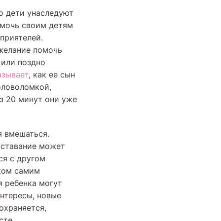
то дети унаследуют
помочь своим детям
приятелей.
 желание помочь
 или поздно
азывает
, как ее сын
оловоломкой,
ез 20 минут они уже
я вмешаться.
асставание может
ся с другом
нком самим
я ребенка могут
интересы, новые
охраняется,
сте.