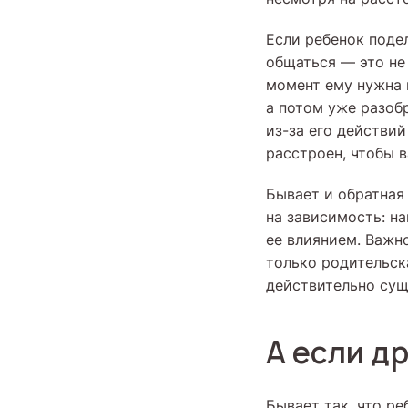
Если ребенок поде
общаться — это не 
момент ему нужна п
а потом уже разобр
из-за его действий
расстроен, чтобы в
Бывает и обратная
на зависимость: н
ее влиянием. Важн
только родительск
действительно сущ
А если д
Бывает так, что ре