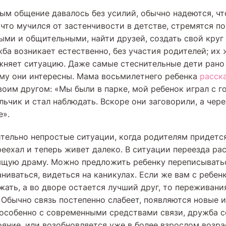
рым общение давалось без усилий, обычно надеются, ч
, что мучился от застенчивости в детстве, стремятся 
ыми и общительными, найти друзей, создать свой круг 
ба возникает естественно, без участия родителей; их
жняет ситуацию. Даже самые стеснительные дети рано
ому они интересны. Мама восьмилетнего ребенка
расск
воим другом: «Мы были в парке, мой ребенок играл с г
ьчик и стал наблюдать. Вскоре они заговорили, а чер
е».
тельно непростые ситуации, когда родителям придетс
реехал и теперь живет далеко. В ситуации переезда р
ящую драму. Можно предложить ребенку переписывать
аниваться, видеться на каникулах. Если же вам с ребе
жать, а во дворе остается лучший друг, то переживани
 Обычно связь постепенно слабеет, появляются новые 
, особенно с современными средствами связи, дружба с
ояние, или возобновляется уже в более взрослом возра