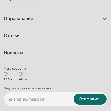
Образование
Дошкольное образование
Статьи
Школьное образование
Среднее профессиональное образование
Новости
Профессиональное обучение
Дополнительное образование
Мы в соцсетях
Подписаться на email-рассылку
Отправить