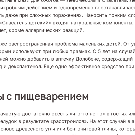
естные мази для ожогов — Левомеколь и Спасатель. Л
икробным действием и одновременно восстанавливает
ь даже при сложных поражениях. Наносить тонким сло
 «Спасатель детский» входят натуральные компоненты,
нет, кроме аллергических реакций.
же распространенная проблема маленьких детей. От 
торый используют при любых травмах. С 5 лет на случ
ней можно добавить в аптечку Долобене, содержащий 
 и декспантенол. Еще одно эффективное средство пр
ы с пищеварением
частую достаточно съесть «что-то не то» в гостях ил
елудок в результате «расстроился». На этот случай в 
основе древесного угля или бентонитовой глины, котор