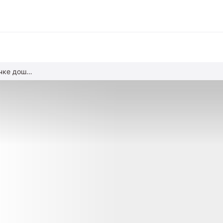
Что должно быть в аптечке дошкольника
вание
ние
альное образование
обучение
азование