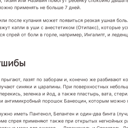
н, Тизин или Називин помогут ребенку спокойно дышать
можно применять не больше 7 дней.
или после купания может появиться резкая ушная боль.
жут капли в уши с анестетиком (Отипакс), которые ус
ся спрей от боли в горле, например, Ингалипт, и леден
ушибы
прыгают, лазят по заборам и, конечно же разбивают к
лучают синяки и царапины. При поверхностных неболь
ерекись, зеленка и йод, а также пластырь, вата, стер
 и антимикробный порошок Банеоцин, которым можно 
нужно иметь Пантенол, Бепантен и один-два бинта (луч
рме спрея применяют также при открытых негнойных р