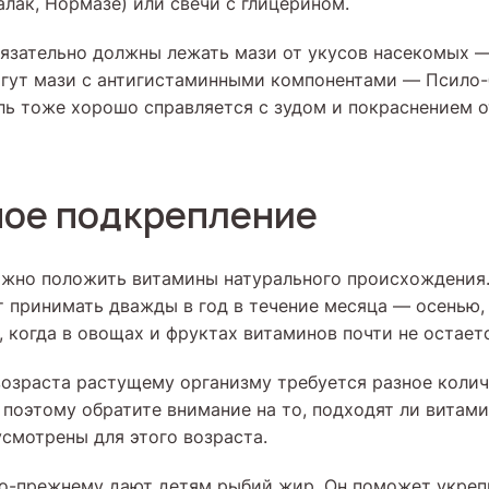
лак, Нормазе) или свечи с глицерином.
бязательно должны лежать мази от укусов насекомых 
огут мази с антигистаминными компонентами — Псило-
ль тоже хорошо справляется с зудом и покраснением 
ое подкрепление
ожно положить витамины натурального происхождения.
 принимать дважды в год в течение месяца — осенью,
, когда в овощах и фруктах витаминов почти не остаетс
возраста растущему организму требуется разное коли
 поэтому обратите внимание на то, подходят ли витами
усмотрены для этого возраста.
о-прежнему дают детям рыбий жир. Он поможет укреп