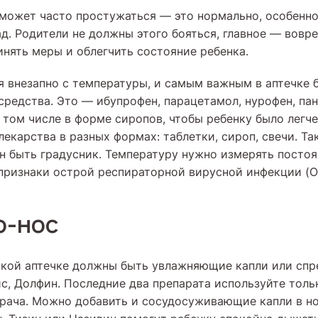
 может часто простужаться — это нормально, особенно
ад. Родители не должны этого бояться, главное — вовр
инять меры и облегчить состояние ребенка.
я внезапно с температуры, и самым важным в аптечке 
едства. Это — ибупрофен, парацетамол, нурофен, пана
 том числе в форме сиропов, чтобы ребенку было легче
екарства в разных формах: таблетки, сироп, свечи. Та
н быть градусник. Температуру нужно измерять постоя
признаки острой респираторной вирусной инфекции (О
о-нос
ской аптечке должны быть увлажняющие капли или спр
с, Долфин. Последние два препарата используйте толь
рача. Можно добавить и сосудосуживающие капли в но