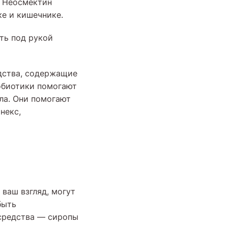
, Неосмектин
ке и кишечнике.
ть под рукой
дства, содержащие
обиотики помогают
ла. Они помогают
некс,
ваш взгляд, могут
быть
 средства — сиропы