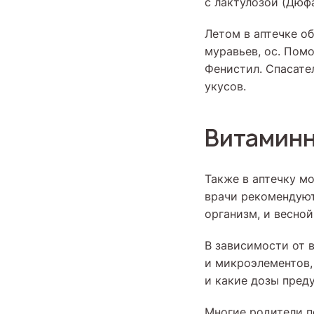
с лактулозой (Дюфа
Летом в аптечке о
муравьев, ос. Пом
Фенистил. Спасате
укусов.
Витаминн
Также в аптечку м
врачи рекомендуют
организм, и весной
В зависимости от 
и микроэлементов,
и какие дозы пред
Многие родители п