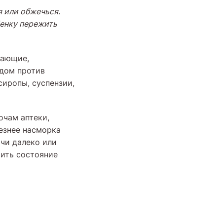
я или обжечься.
бенку пережить
жающие,
ьдом против
сиропы, суспензии,
очам аптеки,
ьезнее насморка
ачи далеко или
чить состояние