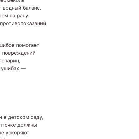
евомеколь
 водный баланс.
ем на рану.
 противопоказаний
ушибов помогает
ай повреждений
гепарин,
и ушибах —
и в детском саду,
аптечке должны
ые ускоряют