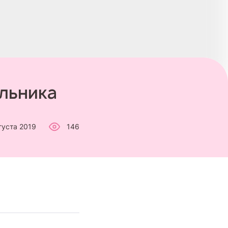
ольника
густа 2019
146