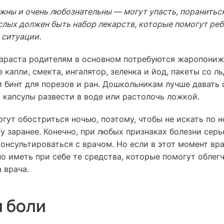
жны и очень любознательны — могут упасть, поранитьс
ослых должен быть набор лекарств, которые помогут ре
 ситуации.
озраста родителям в основном потребуются жаропони
капли, смекта, ингалятор, зеленка и йод, пакеты со л
и бинт для порезов и ран. Дошкольникам лучше давать 
и капсулы развести в воде или растолочь ложкой.
гут обостриться ночью, поэтому, чтобы не искать по н
у заранее. Конечно, при любых признаках болезни сер
онсультироваться с врачом. Но если в этот момент вр
но иметь при себе те средства, которые помогут облег
 врача.
и боли