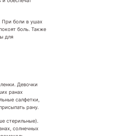
 и обеспечат
 При боли в ушах
покоят боль. Также
цы для
оленки. Девочки
ших ранах
ильные салфетки,
присыпать рану.
ше стерильные).
анах, солнечных