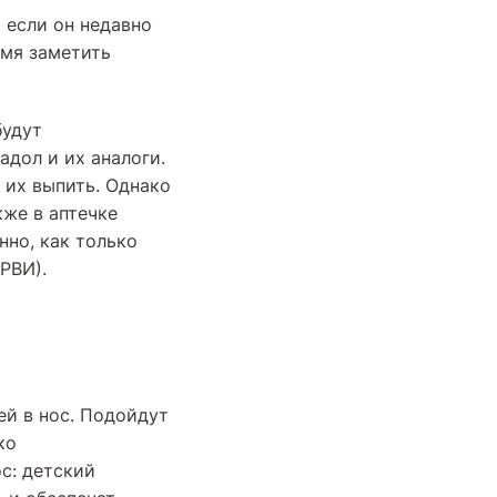
 если он недавно
емя заметить
будут
дол и их аналоги.
 их выпить. Однако
кже в аптечке
нно, как только
РВИ).
ей в нос. Подойдут
ко
с: детский