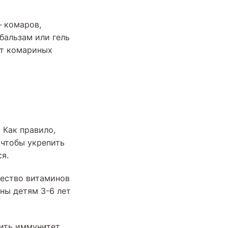
— комаров,
бальзам или гель
от комариных
 Как правило,
 чтобы укрепить
я.
чество витаминов
ны детям 3-6 лет
ить иммунитет,