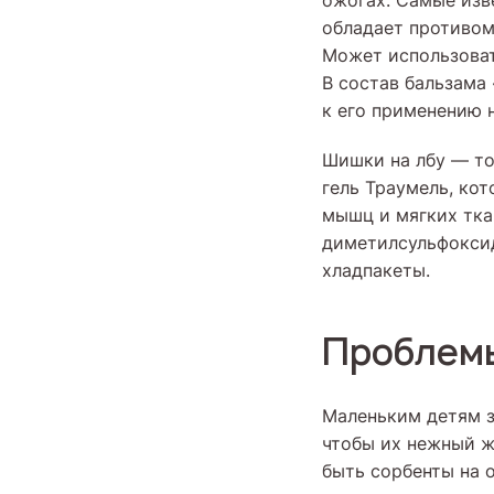
ожогах. Самые изв
обладает противом
Может использоват
В состав бальзама
к его применению 
Шишки на лбу — то
гель Траумель, ко
мышц и мягких тка
диметилсульфоксид
хладпакеты.
Проблем
Маленьким детям за
чтобы их нежный ж
быть сорбенты на 