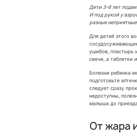
Дети 3-6 лет подви
И под рукой у взр
разные неприятные
Для детей этого в
сосудосуживающие 
ушибов, пластырь 
свечи, а таблетки 
Болезни ребенка мо
подготовьте аптечк
следует сразу прок
недоступны, полез
малыша до приезда
От жара 