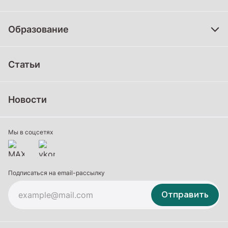
Образование
Дошкольное образование
Статьи
Школьное образование
Среднее профессиональное образование
Новости
Профессиональное обучение
Дополнительное образование
Мы в соцсетях
Подписаться на email-рассылку
Отправить