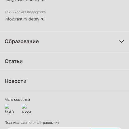
Техническая поддержка
info@rastim-detey.ru
Образование
Дошкольное образование
Статьи
Школьное образование
Среднее профессиональное образование
Новости
Профессиональное обучение
Дополнительное образование
Мы в соцсетях
Подписаться на email-рассылку