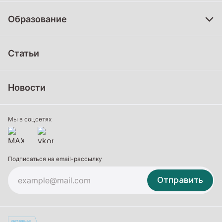
Образование
Дошкольное образование
Статьи
Школьное образование
Среднее профессиональное образование
Новости
Профессиональное обучение
Дополнительное образование
Мы в соцсетях
Подписаться на email-рассылку
Отправить