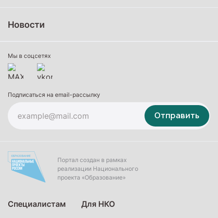
Школьное образование
Среднее профессиональное образование
Новости
Профессиональное обучение
Дополнительное образование
Мы в соцсетях
Подписаться на email-рассылку
Отправить
Портал создан в рамках
реализации Национального
проекта «Образование»
Специалистам
Для НКО