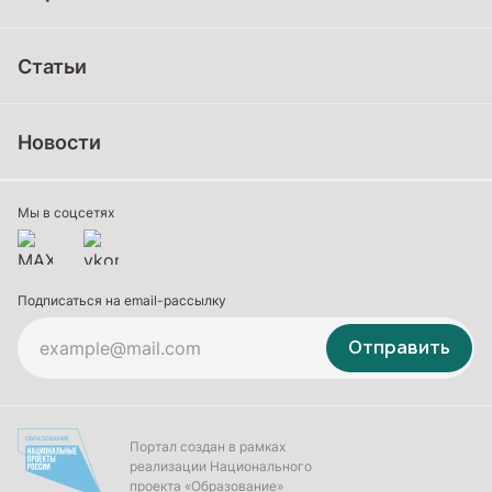
Дошкольное образование
Статьи
Школьное образование
Среднее профессиональное образование
Новости
Профессиональное обучение
Дополнительное образование
Мы в соцсетях
Подписаться на email-рассылку
Отправить
Портал создан в рамках
реализации Национального
проекта «Образование»