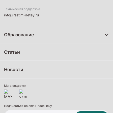
Техническая поддержка
info@rastim-detey.ru
Образование
Дошкольное образование
Статьи
Школьное образование
Среднее профессиональное образование
Новости
Профессиональное обучение
Дополнительное образование
Мы в соцсетях
Подписаться на email-рассылку