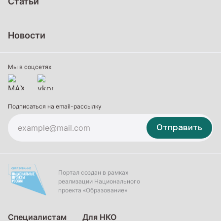
Статьи
Школьное образование
Среднее профессиональное образование
Новости
Профессиональное обучение
Дополнительное образование
Мы в соцсетях
Подписаться на email-рассылку
Отправить
Портал создан в рамках
реализации Национального
проекта «Образование»
Специалистам
Для НКО