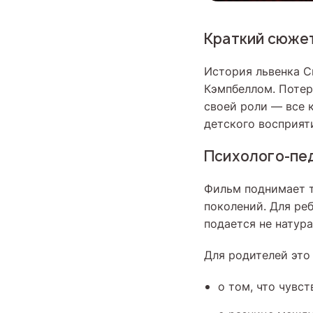
Краткий сюже
История львенка С
Кэмпбеллом. Потер
своей роли — все 
детского восприят
Психолого-пе
Фильм поднимает т
поколений. Для ре
подается не натур
Для родителей это
о том, что чувс