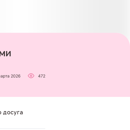
ьми
марта 2026
472
о досуга