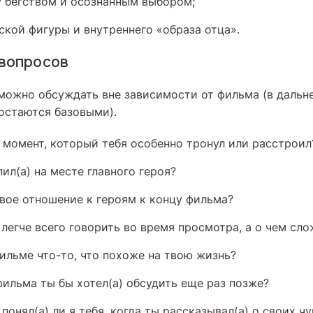
 бегством и осознанным выбором;
ской фигуры и внутреннего «образа отца».
 вопросов
можно обсуждать вне зависимости от фильма (в дальн
 остаются базовыми).
 момент, который тебя особенно тронул или расстроил
ил(а) на месте главного героя?
вое отношение к героям к концу фильма?
 легче всего говорить во время просмотра, а о чем сл
фильме что-то, что похоже на твою жизнь?
ильма ты бы хотел(а) обсудить еще раз позже?
понял(а) ли я тебя, когда ты рассказывал(а) о своих ч