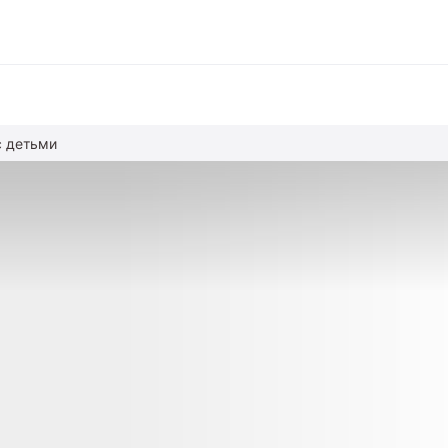
с детьми
вание
ние
альное образование
обучение
азование