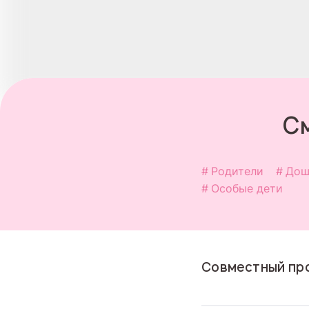
См
Родители
Дош
Особые дети
Совместный про