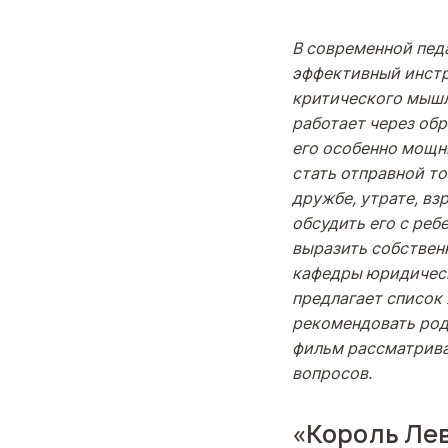
В современной пед
эффективный инстр
критического мышле
работает через обр
его особенно мощн
стать отправной т
дружбе, утрате, вз
обсудить его с реб
выразить собствен
кафедры юридическ
предлагает список
рекомендовать
ро
фильм рассматрива
вопросов.
«Король Лев