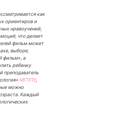
ассматривается как
ых ориентиров и
тных нравоучений,
моций, что делает
телей фильм может
ахе, выборе,
й фильм», а
олить ребенку
й преподаватель
ология»
МГППУ
,
рые можно
возраста. Каждый
ологических