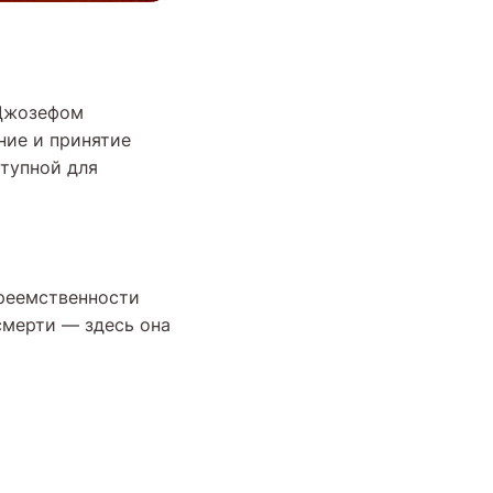
 Джозефом
ние и принятие
ступной для
преемственности
смерти — здесь она