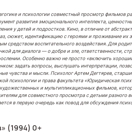
агогике и психологии совместный просмотр фильмов р
умент развития эмоционального интеллекта, ценностн
ния у детей и подростков. Кино, в отличие от абстрак
аз, сюжет, идентификацию с героями и проживание их э
ым средством воспитательного воздействия.
Для роди
очкой для диалога
—
о добре и зле, ответственности, стр
рослении. Особенно важно не просто «включить хороши
енком: задать вопросы, выслушать интерпретации, позв
ные чувства и мысли.
Психолог Артем Дегтярев, старши
ой психологии и права факультета
«Юридическая псих
 художественных и мультипликационных фильмов, кото
дителям
для совместного просмотра с детьми разного 
ется в первую очередь как повод для
обсуждения
псих
» (1994) 0+