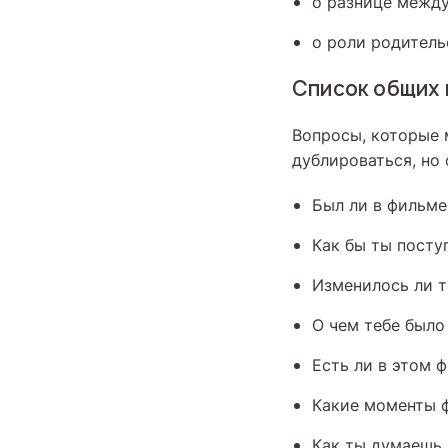
о разнице между
о роли родитель
Список общих
Вопросы, которые 
дублироваться, но
Был ли в фильме
Как бы ты поступ
Изменилось ли т
О чем тебе было
Есть ли в этом 
Какие моменты ф
Как ты думаешь, 