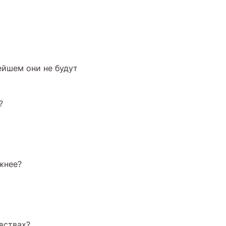
ейшем они не будут
?
ожнее?
увствах?